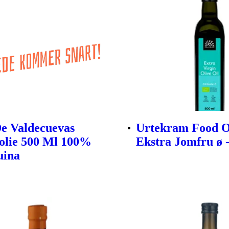
e Valdecuevas
Urtekram Food O
olie 500 Ml 100%
Ekstra Jomfru ø -
uina