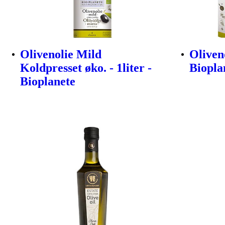
Olivenolie Mild
Oliveno
Koldpresset øko. - 1liter -
Biopla
Bioplanete