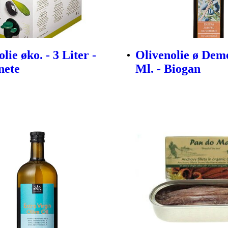
lie øko. - 3 Liter -
Olivenolie ø Deme
nete
Ml. - Biogan