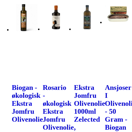
Biogan -
Rosario
Ekstra
Ansjoser
økologisk
-
Jomfru
I
Ekstra
økologisk
Olivenolie
Olivenol
Jomfru
Ekstra
1000ml
- 50
Olivenolie
Jomfru
Zelected
Gram -
Olivenolie,
Biogan