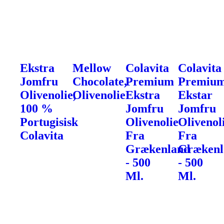
Ekstra
Mellow
Colavita
Colavita
Jomfru
Chocolate,
Premium
Premiu
Olivenolie,
Olivenolie
Ekstra
Ekstar
100 %
Jomfru
Jomfru
Portugisisk
Olivenolie
Olivenol
Colavita
Fra
Fra
Grækenland
Grækenl
- 500
- 500
Ml.
Ml.