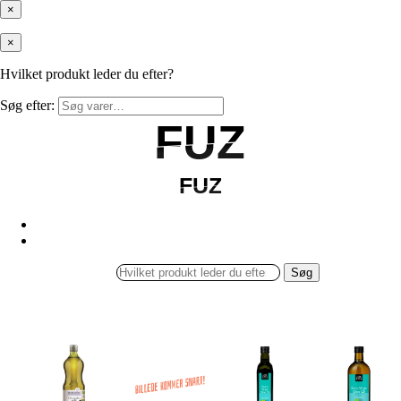
×
×
Hvilket produkt leder du efter?
Søg efter:
FUZ
FUZ
FUZ
FUZ
Søg