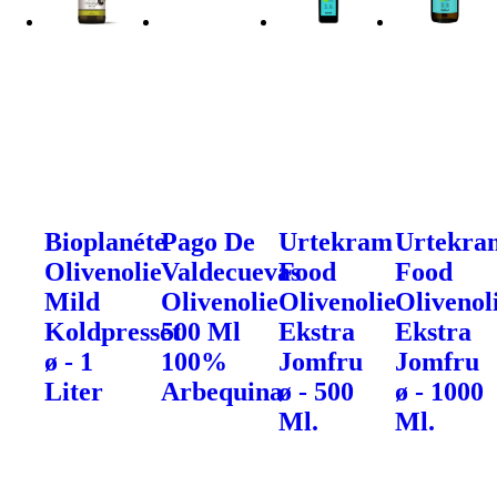
Bioplanéte
Pago De
Urtekram
Urtekra
Olivenolie
Valdecuevas
Food
Food
Mild
Olivenolie
Olivenolie
Olivenol
Koldpresset
500 Ml
Ekstra
Ekstra
ø - 1
100%
Jomfru
Jomfru
Liter
Arbequina
ø - 500
ø - 1000
Ml.
Ml.