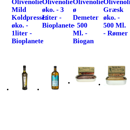
Olivenolie
Olivenolie
Olivenolie
Olivenol
Mild
øko. - 3
ø
Græsk
Koldpresset
Liter -
Demeter
øko. -
øko. -
Bioplanete
- 500
500 Ml.
1liter -
Ml. -
- Rømer
Bioplanete
Biogan