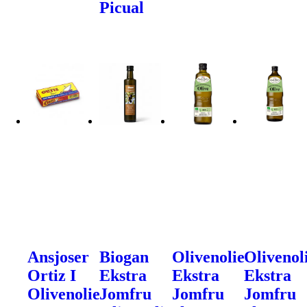
Picual
Ansjoser
Biogan
Olivenolie
Olivenol
Ortiz I
Ekstra
Ekstra
Ekstra
Olivenolie
Jomfru
Jomfru
Jomfru