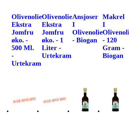
Olivenolie
Olivenolie
Ansjoser
Makrel
Ekstra
Ekstra
I
I
Jomfru
Jomfru
Olivenolie
Olivenol
øko. -
øko. - 1
- Biogan
- 120
500 Ml.
Liter -
Gram -
-
Urtekram
Biogan
Urtekram