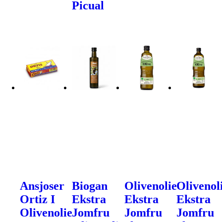
Picual
Ansjoser
Biogan
Olivenolie
Olivenol
Ortiz I
Ekstra
Ekstra
Ekstra
Olivenolie
Jomfru
Jomfru
Jomfru