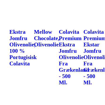
Ekstra
Mellow
Colavita
Colavita
Jomfru
Chocolate,
Premium
Premiu
Olivenolie,
Olivenolie
Ekstra
Ekstar
100 %
Jomfru
Jomfru
Portugisisk
Olivenolie
Olivenol
Colavita
Fra
Fra
Grækenland
Grækenl
- 500
- 500
Ml.
Ml.