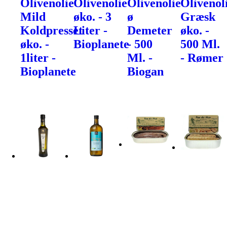
Olivenolie
Olivenolie
Olivenolie
Olivenol
Mild
øko. - 3
ø
Græsk
Koldpresset
Liter -
Demeter
øko. -
øko. -
Bioplanete
- 500
500 Ml.
1liter -
Ml. -
- Rømer
Bioplanete
Biogan