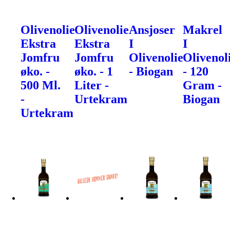
Olivenolie
Olivenolie
Ansjoser
Makrel
Ekstra
Ekstra
I
I
Jomfru
Jomfru
Olivenolie
Olivenol
øko. -
øko. - 1
- Biogan
- 120
500 Ml.
Liter -
Gram -
-
Urtekram
Biogan
Urtekram