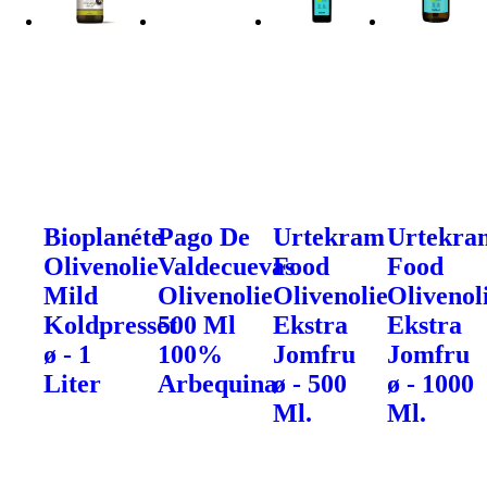
Bioplanéte
Pago De
Urtekram
Urtekra
Olivenolie
Valdecuevas
Food
Food
Mild
Olivenolie
Olivenolie
Olivenol
Koldpresset
500 Ml
Ekstra
Ekstra
ø - 1
100%
Jomfru
Jomfru
Liter
Arbequina
ø - 500
ø - 1000
Ml.
Ml.