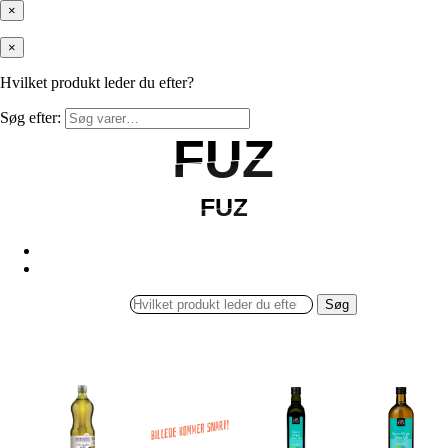
×
×
Hvilket produkt leder du efter?
Søg efter:
FUZ
FUZ
FUZ
FUZ
Søg