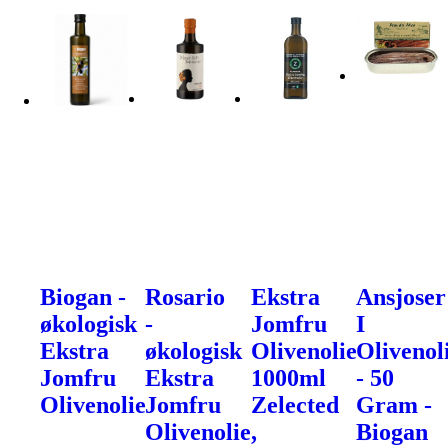
Biogan -
Rosario
Ekstra
Ansjoser
økologisk
-
Jomfru
I
Ekstra
økologisk
Olivenolie
Olivenol
Jomfru
Ekstra
1000ml
- 50
Olivenolie
Jomfru
Zelected
Gram -
Olivenolie,
Biogan