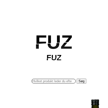
FUZ
FUZ
FUZ
FUZ
Søg