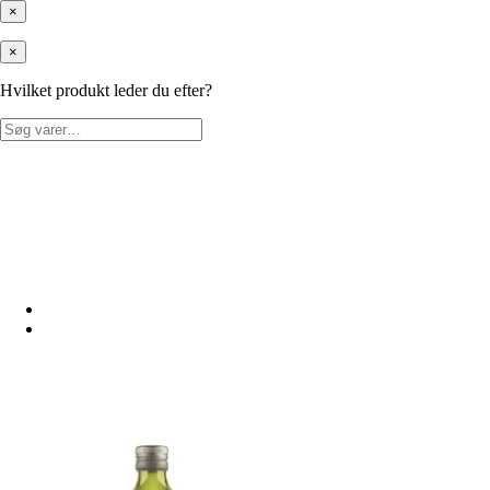
×
×
Hvilket produkt leder du efter?
Søg
efter: