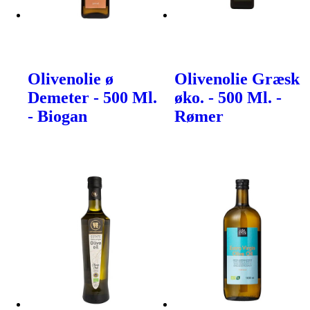
Olivenolie ø
Olivenolie Græsk
Demeter - 500 Ml.
øko. - 500 Ml. -
- Biogan
Rømer