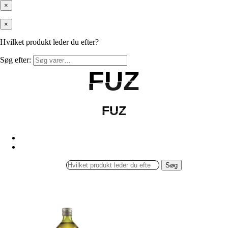
×
×
Hvilket produkt leder du efter?
Søg efter:
FUZ
FUZ
FUZ
FUZ
Søg