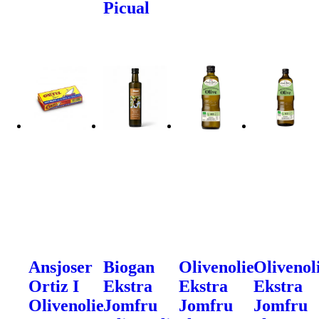
Picual
Ansjoser
Biogan
Olivenolie
Olivenol
Ortiz I
Ekstra
Ekstra
Ekstra
Olivenolie
Jomfru
Jomfru
Jomfru