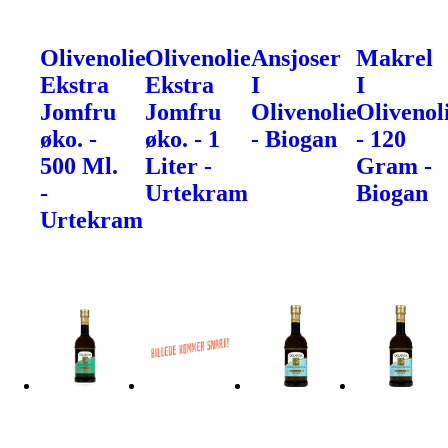
Olivenolie
Olivenolie
Ansjoser
Makrel
Ekstra
Ekstra
I
I
Jomfru
Jomfru
Olivenolie
Olivenol
øko. -
øko. - 1
- Biogan
- 120
500 Ml.
Liter -
Gram -
-
Urtekram
Biogan
Urtekram