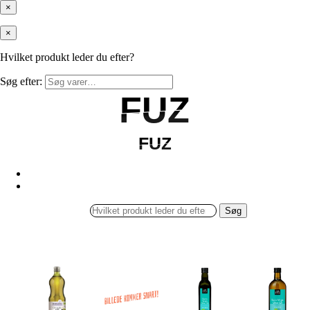
×
×
Hvilket produkt leder du efter?
Søg efter:
FUZ
FUZ
FUZ
FUZ
Søg