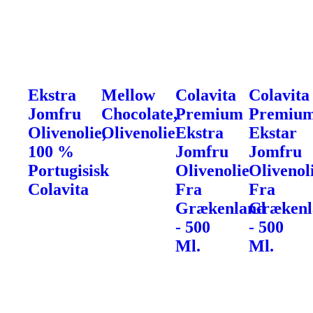
Ekstra
Mellow
Colavita
Colavita
Jomfru
Chocolate,
Premium
Premiu
Olivenolie,
Olivenolie
Ekstra
Ekstar
100 %
Jomfru
Jomfru
Portugisisk
Olivenolie
Olivenol
Colavita
Fra
Fra
Grækenland
Grækenl
- 500
- 500
Ml.
Ml.