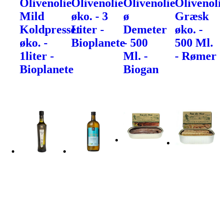
Olivenolie
Olivenolie
Olivenolie
Olivenol
Mild
øko. - 3
ø
Græsk
Koldpresset
Liter -
Demeter
øko. -
øko. -
Bioplanete
- 500
500 Ml.
1liter -
Ml. -
- Rømer
Bioplanete
Biogan