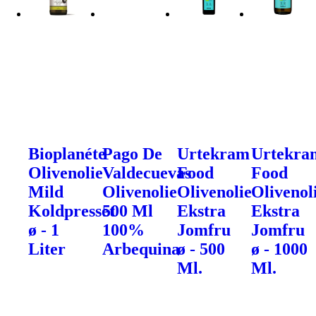
Bioplanéte
Pago De
Urtekram
Urtekra
Olivenolie
Valdecuevas
Food
Food
Mild
Olivenolie
Olivenolie
Olivenol
Koldpresset
500 Ml
Ekstra
Ekstra
ø - 1
100%
Jomfru
Jomfru
Liter
Arbequina
ø - 500
ø - 1000
Ml.
Ml.