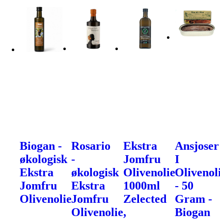
Biogan -
Rosario
Ekstra
Ansjoser
økologisk
-
Jomfru
I
Ekstra
økologisk
Olivenolie
Olivenol
Jomfru
Ekstra
1000ml
- 50
Olivenolie
Jomfru
Zelected
Gram -
Olivenolie,
Biogan