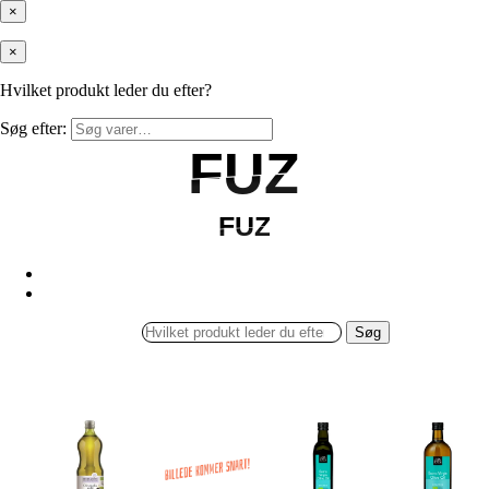
×
×
Hvilket produkt leder du efter?
Søg efter:
FUZ
FUZ
FUZ
FUZ
Søg