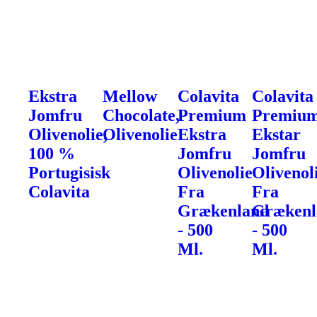
Ekstra
Mellow
Colavita
Colavita
Jomfru
Chocolate,
Premium
Premiu
Olivenolie,
Olivenolie
Ekstra
Ekstar
100 %
Jomfru
Jomfru
Portugisisk
Olivenolie
Olivenol
Colavita
Fra
Fra
Grækenland
Grækenl
- 500
- 500
Ml.
Ml.