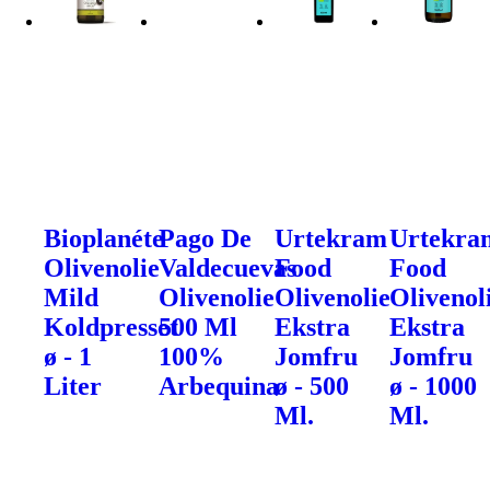
Bioplanéte
Pago De
Urtekram
Urtekra
Olivenolie
Valdecuevas
Food
Food
Mild
Olivenolie
Olivenolie
Olivenol
Koldpresset
500 Ml
Ekstra
Ekstra
ø - 1
100%
Jomfru
Jomfru
Liter
Arbequina
ø - 500
ø - 1000
Ml.
Ml.