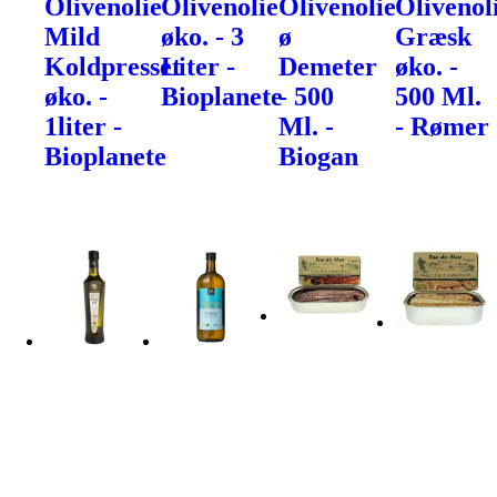
Olivenolie
Olivenolie
Olivenolie
Olivenol
Mild
øko. - 3
ø
Græsk
Koldpresset
Liter -
Demeter
øko. -
øko. -
Bioplanete
- 500
500 Ml.
1liter -
Ml. -
- Rømer
Bioplanete
Biogan