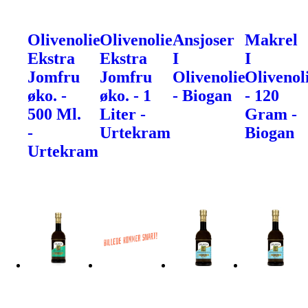
Olivenolie
Olivenolie
Ansjoser
Makrel
Ekstra
Ekstra
I
I
Jomfru
Jomfru
Olivenolie
Olivenol
øko. -
øko. - 1
- Biogan
- 120
500 Ml.
Liter -
Gram -
-
Urtekram
Biogan
Urtekram