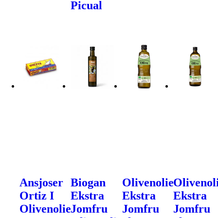
Picual
Ansjoser
Biogan
Olivenolie
Olivenol
Ortiz I
Ekstra
Ekstra
Ekstra
Olivenolie
Jomfru
Jomfru
Jomfru