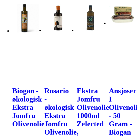
Biogan -
Rosario
Ekstra
Ansjoser
økologisk
-
Jomfru
I
Ekstra
økologisk
Olivenolie
Olivenol
Jomfru
Ekstra
1000ml
- 50
Olivenolie
Jomfru
Zelected
Gram -
Olivenolie,
Biogan