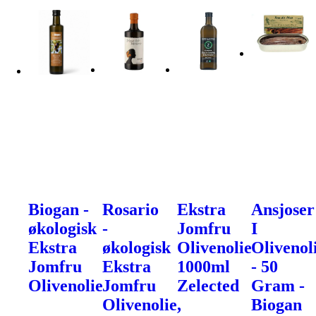
Biogan -
Rosario
Ekstra
Ansjoser
økologisk
-
Jomfru
I
Ekstra
økologisk
Olivenolie
Olivenol
Jomfru
Ekstra
1000ml
- 50
Olivenolie
Jomfru
Zelected
Gram -
Olivenolie,
Biogan