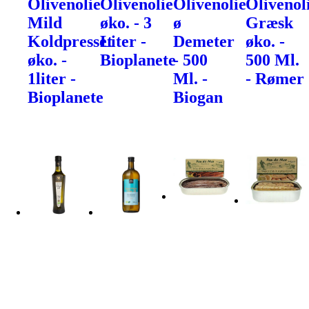
Olivenolie
Olivenolie
Olivenolie
Olivenol
Mild
øko. - 3
ø
Græsk
Koldpresset
Liter -
Demeter
øko. -
øko. -
Bioplanete
- 500
500 Ml.
1liter -
Ml. -
- Rømer
Bioplanete
Biogan