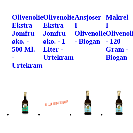
Olivenolie
Olivenolie
Ansjoser
Makrel
Ekstra
Ekstra
I
I
Jomfru
Jomfru
Olivenolie
Olivenol
øko. -
øko. - 1
- Biogan
- 120
500 Ml.
Liter -
Gram -
-
Urtekram
Biogan
Urtekram