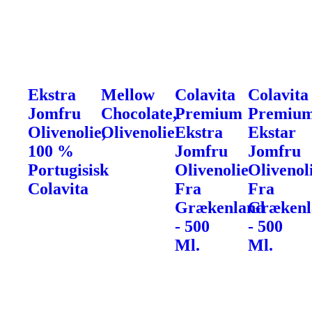
Ekstra
Mellow
Colavita
Colavita
Jomfru
Chocolate,
Premium
Premiu
Olivenolie,
Olivenolie
Ekstra
Ekstar
100 %
Jomfru
Jomfru
Portugisisk
Olivenolie
Olivenol
Colavita
Fra
Fra
Grækenland
Grækenl
- 500
- 500
Ml.
Ml.