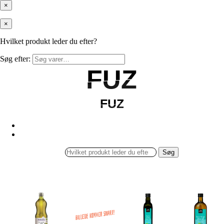
×
×
Hvilket produkt leder du efter?
Søg efter:
FUZ
FUZ
FUZ
FUZ
Søg