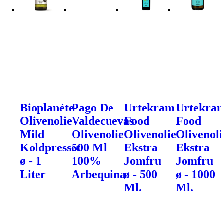
Bioplanéte
Pago De
Urtekram
Urtekra
Olivenolie
Valdecuevas
Food
Food
Mild
Olivenolie
Olivenolie
Olivenol
Koldpresset
500 Ml
Ekstra
Ekstra
ø - 1
100%
Jomfru
Jomfru
Liter
Arbequina
ø - 500
ø - 1000
Ml.
Ml.