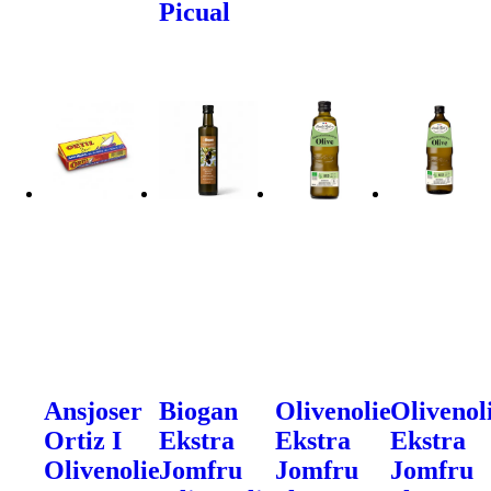
Picual
Ansjoser
Biogan
Olivenolie
Olivenol
Ortiz I
Ekstra
Ekstra
Ekstra
Olivenolie
Jomfru
Jomfru
Jomfru