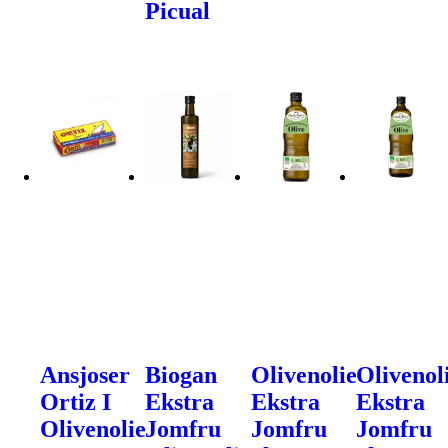
Picual
Ansjoser
Biogan
Olivenolie
Olivenol
Ortiz I
Ekstra
Ekstra
Ekstra
Olivenolie
Jomfru
Jomfru
Jomfru