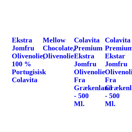
Ekstra
Mellow
Colavita
Colavita
Jomfru
Chocolate,
Premium
Premiu
Olivenolie,
Olivenolie
Ekstra
Ekstar
100 %
Jomfru
Jomfru
Portugisisk
Olivenolie
Olivenol
Colavita
Fra
Fra
Grækenland
Grækenl
- 500
- 500
Ml.
Ml.