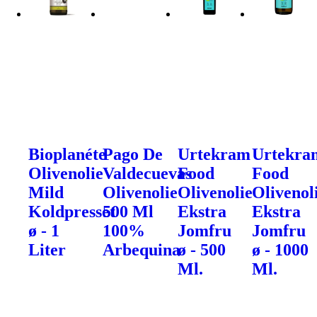
Bioplanéte
Pago De
Urtekram
Urtekra
Olivenolie
Valdecuevas
Food
Food
Mild
Olivenolie
Olivenolie
Olivenol
Koldpresset
500 Ml
Ekstra
Ekstra
ø - 1
100%
Jomfru
Jomfru
Liter
Arbequina
ø - 500
ø - 1000
Ml.
Ml.