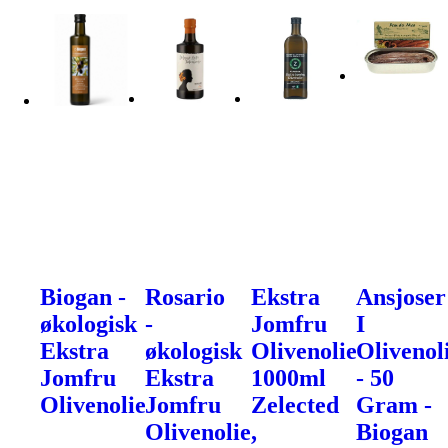
Biogan -
Rosario
Ekstra
Ansjoser
økologisk
-
Jomfru
I
Ekstra
økologisk
Olivenolie
Olivenol
Jomfru
Ekstra
1000ml
- 50
Olivenolie
Jomfru
Zelected
Gram -
Olivenolie,
Biogan