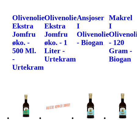
Olivenolie
Olivenolie
Ansjoser
Makrel
Ekstra
Ekstra
I
I
Jomfru
Jomfru
Olivenolie
Olivenol
øko. -
øko. - 1
- Biogan
- 120
500 Ml.
Liter -
Gram -
-
Urtekram
Biogan
Urtekram