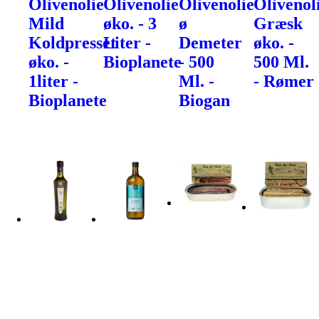
Olivenolie
Olivenolie
Olivenolie
Olivenol
Mild
øko. - 3
ø
Græsk
Koldpresset
Liter -
Demeter
øko. -
øko. -
Bioplanete
- 500
500 Ml.
1liter -
Ml. -
- Rømer
Bioplanete
Biogan