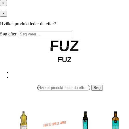
×
×
Hvilket produkt leder du efter?
Søg efter:
FUZ
FUZ
FUZ
FUZ
Søg