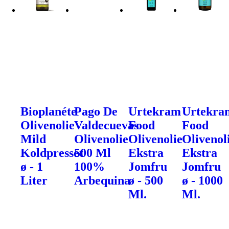
Bioplanéte
Pago De
Urtekram
Urtekra
Olivenolie
Valdecuevas
Food
Food
Mild
Olivenolie
Olivenolie
Olivenol
Koldpresset
500 Ml
Ekstra
Ekstra
ø - 1
100%
Jomfru
Jomfru
Liter
Arbequina
ø - 500
ø - 1000
Ml.
Ml.