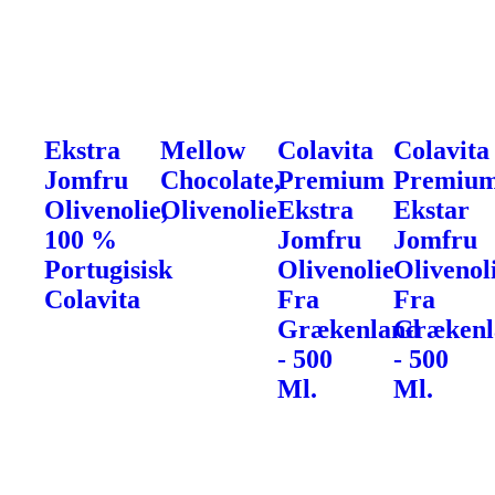
Ekstra
Mellow
Colavita
Colavita
Jomfru
Chocolate,
Premium
Premiu
Olivenolie,
Olivenolie
Ekstra
Ekstar
100 %
Jomfru
Jomfru
Portugisisk
Olivenolie
Olivenol
Colavita
Fra
Fra
Grækenland
Grækenl
- 500
- 500
Ml.
Ml.