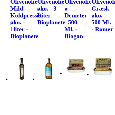
Olivenolie
Olivenolie
Olivenolie
Olivenol
Mild
øko. - 3
ø
Græsk
Koldpresset
Liter -
Demeter
øko. -
øko. -
Bioplanete
- 500
500 Ml.
1liter -
Ml. -
- Rømer
Bioplanete
Biogan