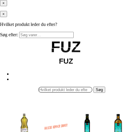
×
×
Hvilket produkt leder du efter?
Søg efter:
FUZ
FUZ
FUZ
FUZ
Søg