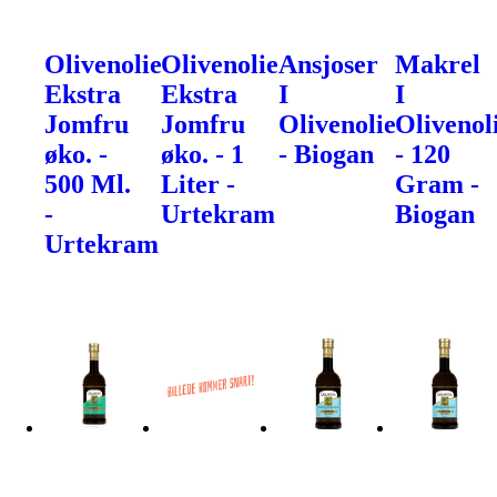
Olivenolie
Olivenolie
Ansjoser
Makrel
Ekstra
Ekstra
I
I
Jomfru
Jomfru
Olivenolie
Olivenol
øko. -
øko. - 1
- Biogan
- 120
500 Ml.
Liter -
Gram -
-
Urtekram
Biogan
Urtekram