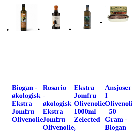
Biogan -
Rosario
Ekstra
Ansjoser
økologisk
-
Jomfru
I
Ekstra
økologisk
Olivenolie
Olivenol
Jomfru
Ekstra
1000ml
- 50
Olivenolie
Jomfru
Zelected
Gram -
Olivenolie,
Biogan