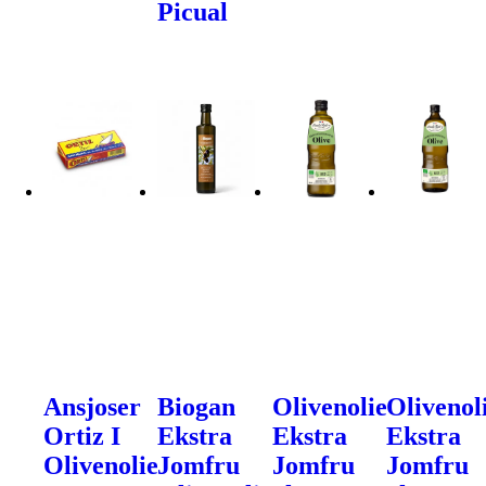
Picual
Ansjoser
Biogan
Olivenolie
Olivenol
Ortiz I
Ekstra
Ekstra
Ekstra
Olivenolie
Jomfru
Jomfru
Jomfru