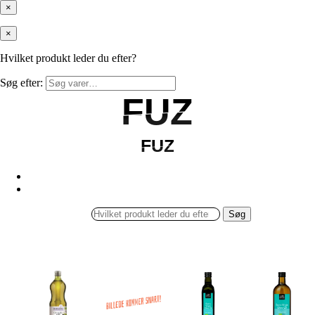
×
×
Hvilket produkt leder du efter?
Søg efter:
FUZ
FUZ
FUZ
FUZ
Søg