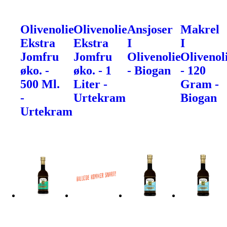
Olivenolie
Olivenolie
Ansjoser
Makrel
Ekstra
Ekstra
I
I
Jomfru
Jomfru
Olivenolie
Olivenol
øko. -
øko. - 1
- Biogan
- 120
500 Ml.
Liter -
Gram -
-
Urtekram
Biogan
Urtekram