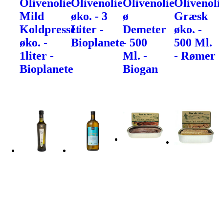
Olivenolie
Olivenolie
Olivenolie
Olivenol
Mild
øko. - 3
ø
Græsk
Koldpresset
Liter -
Demeter
øko. -
øko. -
Bioplanete
- 500
500 Ml.
1liter -
Ml. -
- Rømer
Bioplanete
Biogan