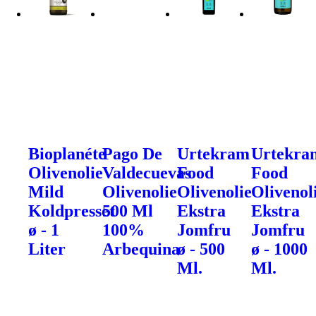
Bioplanéte
Pago De
Urtekram
Urtekra
Olivenolie
Valdecuevas
Food
Food
Mild
Olivenolie
Olivenolie
Olivenol
Koldpresset
500 Ml
Ekstra
Ekstra
ø - 1
100%
Jomfru
Jomfru
Liter
Arbequina
ø - 500
ø - 1000
Ml.
Ml.