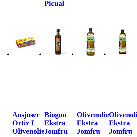
Picual
Ansjoser
Biogan
Olivenolie
Olivenol
Ortiz I
Ekstra
Ekstra
Ekstra
Olivenolie
Jomfru
Jomfru
Jomfru