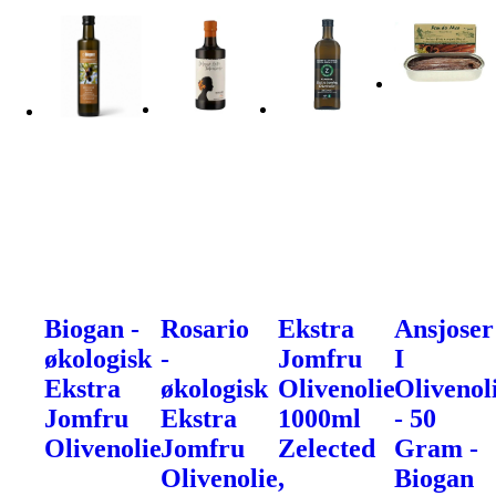
Biogan -
Rosario
Ekstra
Ansjoser
økologisk
-
Jomfru
I
Ekstra
økologisk
Olivenolie
Olivenol
Jomfru
Ekstra
1000ml
- 50
Olivenolie
Jomfru
Zelected
Gram -
Olivenolie,
Biogan