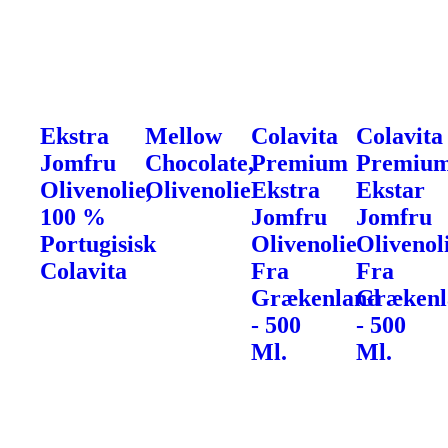
Ekstra
Mellow
Colavita
Colavita
Jomfru
Chocolate,
Premium
Premiu
Olivenolie,
Olivenolie
Ekstra
Ekstar
100 %
Jomfru
Jomfru
Portugisisk
Olivenolie
Olivenol
Colavita
Fra
Fra
Grækenland
Grækenl
- 500
- 500
Ml.
Ml.