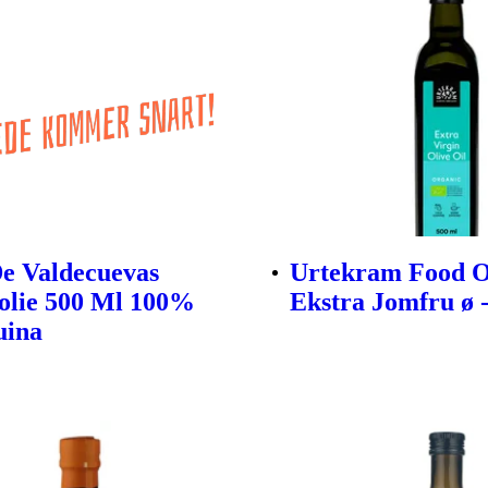
e Valdecuevas
Urtekram Food O
olie 500 Ml 100%
Ekstra Jomfru ø -
uina