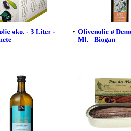
lie øko. - 3 Liter -
Olivenolie ø Deme
nete
Ml. - Biogan