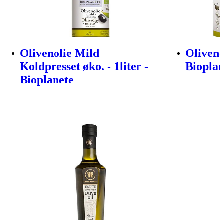
Olivenolie Mild
Oliveno
Koldpresset øko. - 1liter -
Biopla
Bioplanete