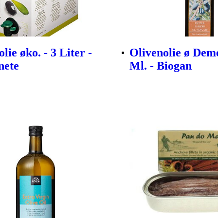
lie øko. - 3 Liter -
Olivenolie ø Deme
nete
Ml. - Biogan