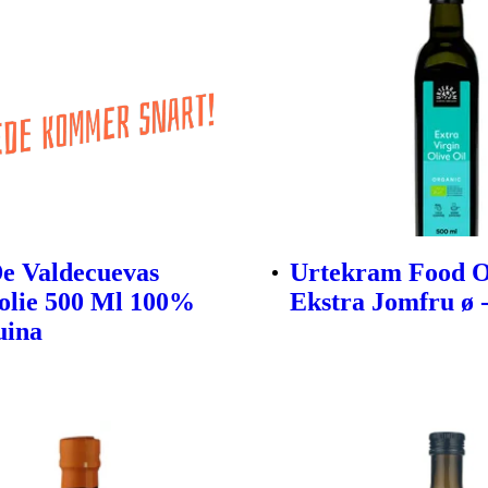
e Valdecuevas
Urtekram Food O
olie 500 Ml 100%
Ekstra Jomfru ø -
uina