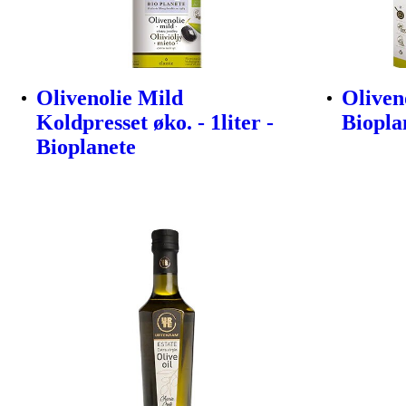
Olivenolie Mild
Oliveno
Koldpresset øko. - 1liter -
Biopla
Bioplanete