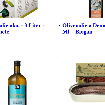
lie øko. - 3 Liter -
Olivenolie ø Deme
nete
Ml. - Biogan