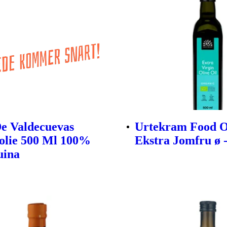
e Valdecuevas
Urtekram Food O
olie 500 Ml 100%
Ekstra Jomfru ø -
uina