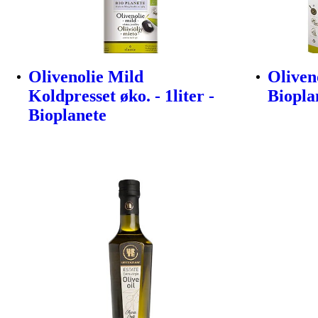
Olivenolie Mild
Oliveno
Koldpresset øko. - 1liter -
Biopla
Bioplanete