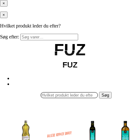
×
×
Hvilket produkt leder du efter?
Søg efter:
FUZ
FUZ
FUZ
FUZ
Søg