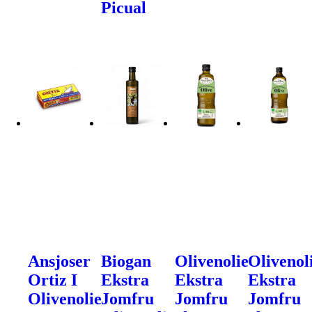
Picual
Ansjoser
Biogan
Olivenolie
Olivenol
Ortiz I
Ekstra
Ekstra
Ekstra
Olivenolie
Jomfru
Jomfru
Jomfru