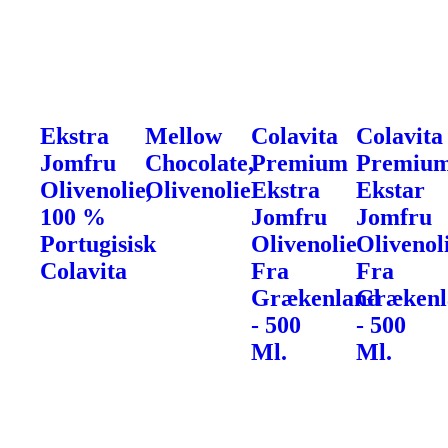
Ekstra
Mellow
Colavita
Colavita
Jomfru
Chocolate,
Premium
Premiu
Olivenolie,
Olivenolie
Ekstra
Ekstar
100 %
Jomfru
Jomfru
Portugisisk
Olivenolie
Olivenol
Colavita
Fra
Fra
Grækenland
Grækenl
- 500
- 500
Ml.
Ml.