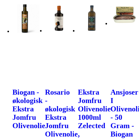
Biogan -
Rosario
Ekstra
Ansjoser
økologisk
-
Jomfru
I
Ekstra
økologisk
Olivenolie
Olivenol
Jomfru
Ekstra
1000ml
- 50
Olivenolie
Jomfru
Zelected
Gram -
Olivenolie,
Biogan