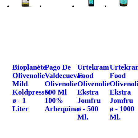
Bioplanéte
Pago De
Urtekram
Urtekra
Olivenolie
Valdecuevas
Food
Food
Mild
Olivenolie
Olivenolie
Olivenol
Koldpresset
500 Ml
Ekstra
Ekstra
ø - 1
100%
Jomfru
Jomfru
Liter
Arbequina
ø - 500
ø - 1000
Ml.
Ml.