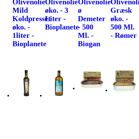
Olivenolie
Olivenolie
Olivenolie
Olivenol
Mild
øko. - 3
ø
Græsk
Koldpresset
Liter -
Demeter
øko. -
øko. -
Bioplanete
- 500
500 Ml.
1liter -
Ml. -
- Rømer
Bioplanete
Biogan