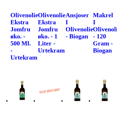
Olivenolie
Olivenolie
Ansjoser
Makrel
Ekstra
Ekstra
I
I
Jomfru
Jomfru
Olivenolie
Olivenol
øko. -
øko. - 1
- Biogan
- 120
500 Ml.
Liter -
Gram -
-
Urtekram
Biogan
Urtekram