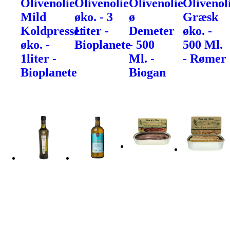
Olivenolie
Olivenolie
Olivenolie
Olivenol
Mild
øko. - 3
ø
Græsk
Koldpresset
Liter -
Demeter
øko. -
øko. -
Bioplanete
- 500
500 Ml.
1liter -
Ml. -
- Rømer
Bioplanete
Biogan