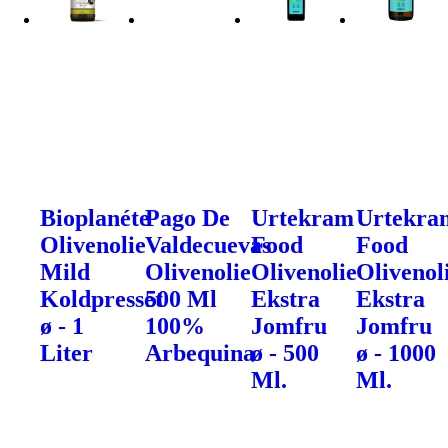
Bioplanéte
Pago De
Urtekram
Urtekra
Olivenolie
Valdecuevas
Food
Food
Mild
Olivenolie
Olivenolie
Olivenol
Koldpresset
500 Ml
Ekstra
Ekstra
ø - 1
100%
Jomfru
Jomfru
Liter
Arbequina
ø - 500
ø - 1000
Ml.
Ml.