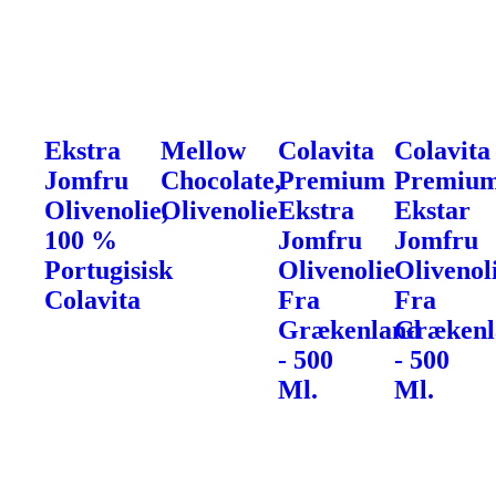
Ekstra
Mellow
Colavita
Colavita
Jomfru
Chocolate,
Premium
Premiu
Olivenolie,
Olivenolie
Ekstra
Ekstar
100 %
Jomfru
Jomfru
Portugisisk
Olivenolie
Olivenol
Colavita
Fra
Fra
Grækenland
Grækenl
- 500
- 500
Ml.
Ml.