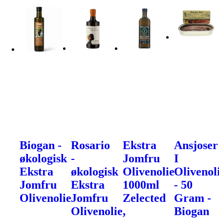
Biogan -
Rosario
Ekstra
Ansjoser
økologisk
-
Jomfru
I
Ekstra
økologisk
Olivenolie
Olivenol
Jomfru
Ekstra
1000ml
- 50
Olivenolie
Jomfru
Zelected
Gram -
Olivenolie,
Biogan