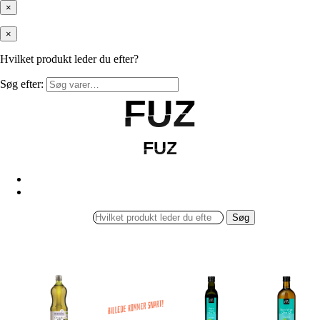
×
×
Hvilket produkt leder du efter?
Søg efter:
FUZ
FUZ
FUZ
FUZ
Søg