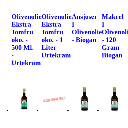
Olivenolie
Olivenolie
Ansjoser
Makrel
Ekstra
Ekstra
I
I
Jomfru
Jomfru
Olivenolie
Olivenol
øko. -
øko. - 1
- Biogan
- 120
500 Ml.
Liter -
Gram -
-
Urtekram
Biogan
Urtekram