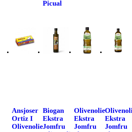
Picual
Ansjoser
Biogan
Olivenolie
Olivenol
Ortiz I
Ekstra
Ekstra
Ekstra
Olivenolie
Jomfru
Jomfru
Jomfru