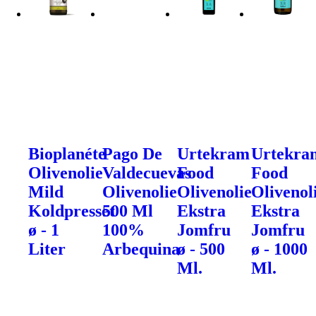
Bioplanéte
Pago De
Urtekram
Urtekra
Olivenolie
Valdecuevas
Food
Food
Mild
Olivenolie
Olivenolie
Olivenol
Koldpresset
500 Ml
Ekstra
Ekstra
ø - 1
100%
Jomfru
Jomfru
Liter
Arbequina
ø - 500
ø - 1000
Ml.
Ml.