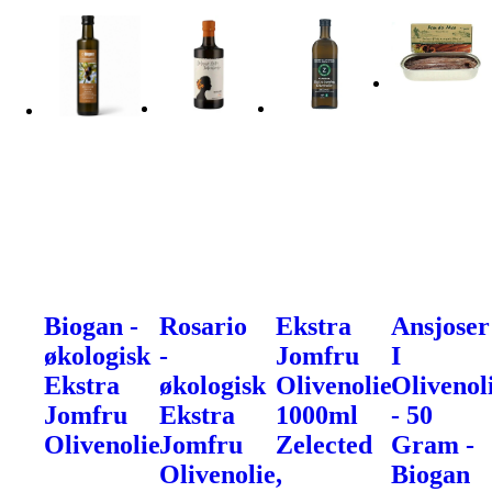
Biogan -
Rosario
Ekstra
Ansjoser
økologisk
-
Jomfru
I
Ekstra
økologisk
Olivenolie
Olivenol
Jomfru
Ekstra
1000ml
- 50
Olivenolie
Jomfru
Zelected
Gram -
Olivenolie,
Biogan