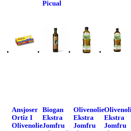
Picual
Ansjoser
Biogan
Olivenolie
Olivenol
Ortiz I
Ekstra
Ekstra
Ekstra
Olivenolie
Jomfru
Jomfru
Jomfru