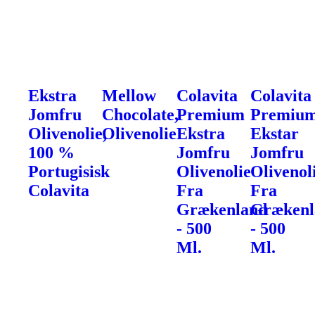
Ekstra
Mellow
Colavita
Colavita
Jomfru
Chocolate,
Premium
Premiu
Olivenolie,
Olivenolie
Ekstra
Ekstar
100 %
Jomfru
Jomfru
Portugisisk
Olivenolie
Olivenol
Colavita
Fra
Fra
Grækenland
Grækenl
- 500
- 500
Ml.
Ml.