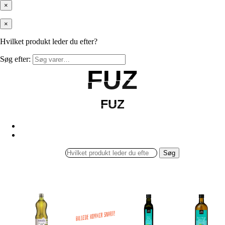
×
×
Hvilket produkt leder du efter?
Søg efter:
FUZ
FUZ
FUZ
FUZ
Søg