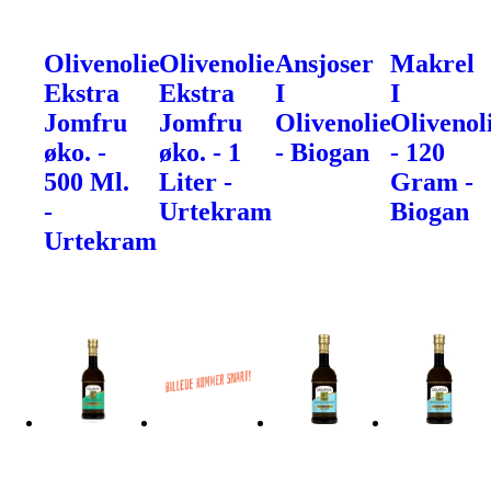
Olivenolie
Olivenolie
Ansjoser
Makrel
Ekstra
Ekstra
I
I
Jomfru
Jomfru
Olivenolie
Olivenol
øko. -
øko. - 1
- Biogan
- 120
500 Ml.
Liter -
Gram -
-
Urtekram
Biogan
Urtekram