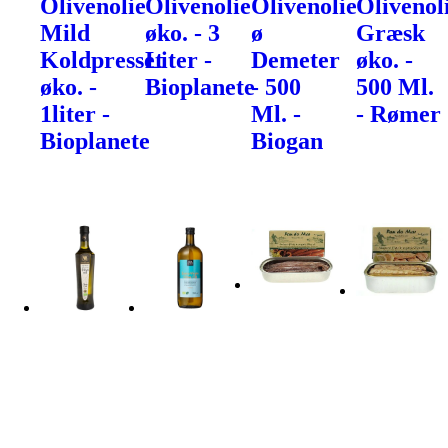
Olivenolie
Olivenolie
Olivenolie
Olivenol
Mild
øko. - 3
ø
Græsk
Koldpresset
Liter -
Demeter
øko. -
øko. -
Bioplanete
- 500
500 Ml.
1liter -
Ml. -
- Rømer
Bioplanete
Biogan