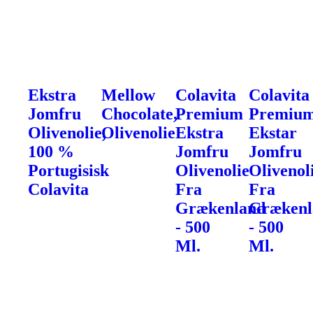
Ekstra
Mellow
Colavita
Colavita
Jomfru
Chocolate,
Premium
Premiu
Olivenolie,
Olivenolie
Ekstra
Ekstar
100 %
Jomfru
Jomfru
Portugisisk
Olivenolie
Olivenol
Colavita
Fra
Fra
Grækenland
Grækenl
- 500
- 500
Ml.
Ml.