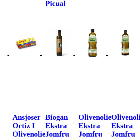
Picual
Ansjoser
Biogan
Olivenolie
Olivenol
Ortiz I
Ekstra
Ekstra
Ekstra
Olivenolie
Jomfru
Jomfru
Jomfru