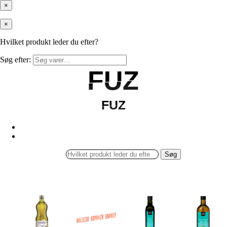
×
×
Hvilket produkt leder du efter?
Søg efter:
FUZ
FUZ
FUZ
FUZ
Søg