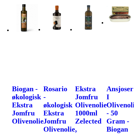
Biogan -
Rosario
Ekstra
Ansjoser
økologisk
-
Jomfru
I
Ekstra
økologisk
Olivenolie
Olivenol
Jomfru
Ekstra
1000ml
- 50
Olivenolie
Jomfru
Zelected
Gram -
Olivenolie,
Biogan