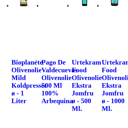
Bioplanéte
Pago De
Urtekram
Urtekra
Olivenolie
Valdecuevas
Food
Food
Mild
Olivenolie
Olivenolie
Olivenol
Koldpresset
500 Ml
Ekstra
Ekstra
ø - 1
100%
Jomfru
Jomfru
Liter
Arbequina
ø - 500
ø - 1000
Ml.
Ml.