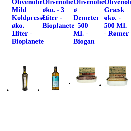
Olivenolie
Olivenolie
Olivenolie
Olivenol
Mild
øko. - 3
ø
Græsk
Koldpresset
Liter -
Demeter
øko. -
øko. -
Bioplanete
- 500
500 Ml.
1liter -
Ml. -
- Rømer
Bioplanete
Biogan