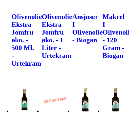
Olivenolie
Olivenolie
Ansjoser
Makrel
Ekstra
Ekstra
I
I
Jomfru
Jomfru
Olivenolie
Olivenol
øko. -
øko. - 1
- Biogan
- 120
500 Ml.
Liter -
Gram -
-
Urtekram
Biogan
Urtekram