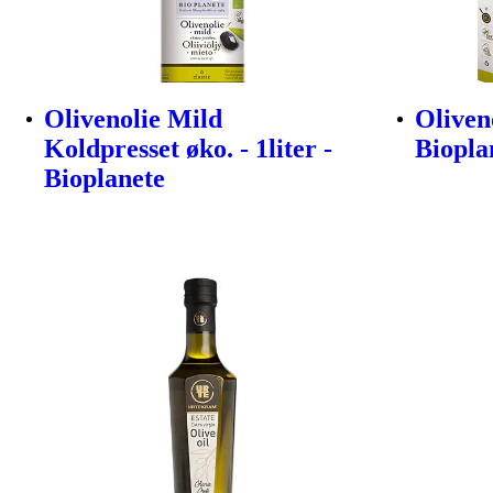
Olivenolie Mild
Oliveno
Koldpresset øko. - 1liter -
Biopla
Bioplanete