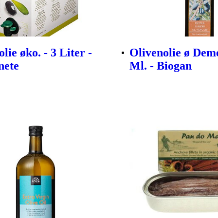
lie øko. - 3 Liter -
Olivenolie ø Deme
nete
Ml. - Biogan