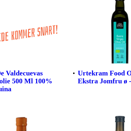
e Valdecuevas
Urtekram Food O
olie 500 Ml 100%
Ekstra Jomfru ø -
uina