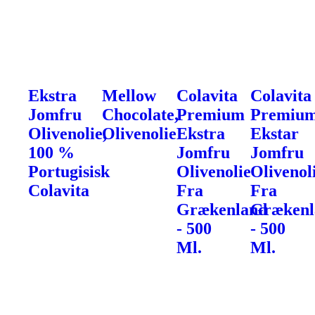
Ekstra
Mellow
Colavita
Colavita
Jomfru
Chocolate,
Premium
Premiu
Olivenolie,
Olivenolie
Ekstra
Ekstar
100 %
Jomfru
Jomfru
Portugisisk
Olivenolie
Olivenol
Colavita
Fra
Fra
Grækenland
Grækenl
- 500
- 500
Ml.
Ml.