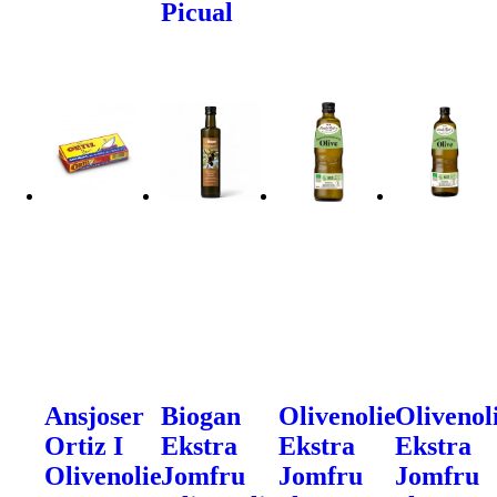
Picual
Ansjoser
Biogan
Olivenolie
Olivenol
Ortiz I
Ekstra
Ekstra
Ekstra
Olivenolie
Jomfru
Jomfru
Jomfru