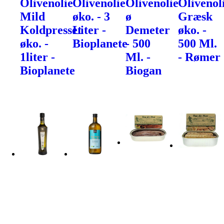
Olivenolie
Olivenolie
Olivenolie
Olivenol
Mild
øko. - 3
ø
Græsk
Koldpresset
Liter -
Demeter
øko. -
øko. -
Bioplanete
- 500
500 Ml.
1liter -
Ml. -
- Rømer
Bioplanete
Biogan