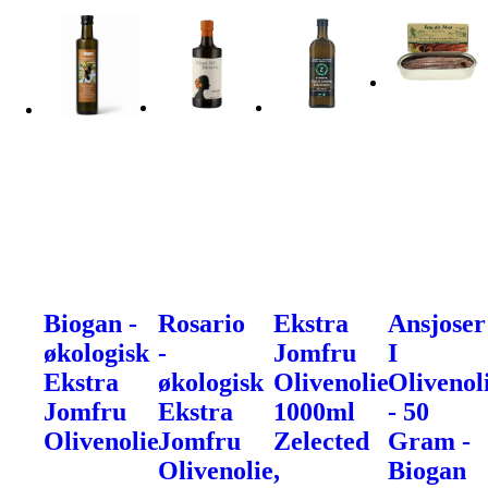
Biogan -
Rosario
Ekstra
Ansjoser
økologisk
-
Jomfru
I
Ekstra
økologisk
Olivenolie
Olivenol
Jomfru
Ekstra
1000ml
- 50
Olivenolie
Jomfru
Zelected
Gram -
Olivenolie,
Biogan