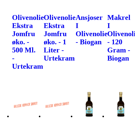
Olivenolie
Olivenolie
Ansjoser
Makrel
Ekstra
Ekstra
I
I
Jomfru
Jomfru
Olivenolie
Olivenol
øko. -
øko. - 1
- Biogan
- 120
500 Ml.
Liter -
Gram -
-
Urtekram
Biogan
Urtekram