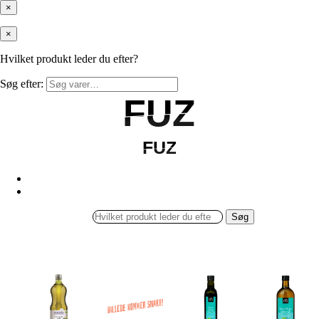
×
×
Hvilket produkt leder du efter?
Søg efter:
FUZ
FUZ
FUZ
FUZ
Søg