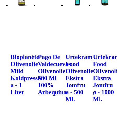
Bioplanéte
Pago De
Urtekram
Urtekra
Olivenolie
Valdecuevas
Food
Food
Mild
Olivenolie
Olivenolie
Olivenol
Koldpresset
500 Ml
Ekstra
Ekstra
ø - 1
100%
Jomfru
Jomfru
Liter
Arbequina
ø - 500
ø - 1000
Ml.
Ml.