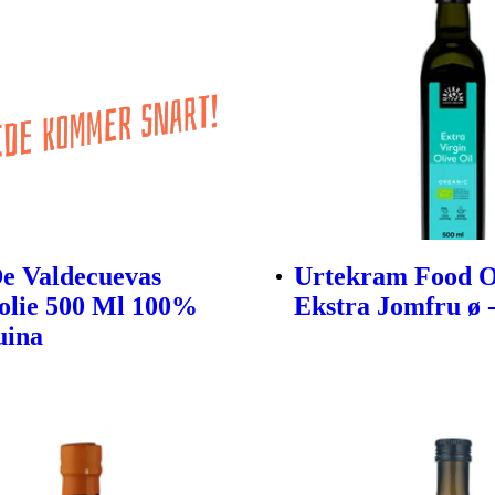
e Valdecuevas
Urtekram Food O
olie 500 Ml 100%
Ekstra Jomfru ø -
uina