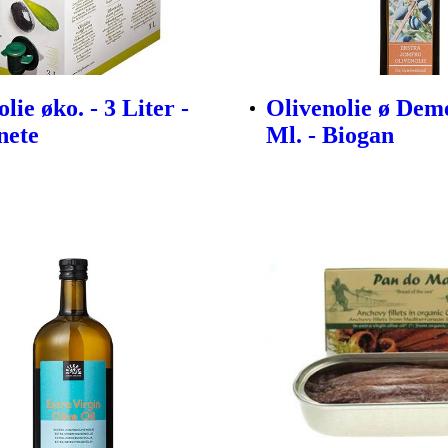
lie øko. - 3 Liter -
Olivenolie ø Deme
nete
Ml. - Biogan