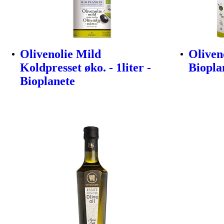
Olivenolie Mild
Oliveno
Koldpresset øko. - 1liter -
Biopla
Bioplanete