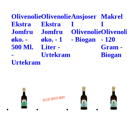
Olivenolie
Olivenolie
Ansjoser
Makrel
Ekstra
Ekstra
I
I
Jomfru
Jomfru
Olivenolie
Olivenol
øko. -
øko. - 1
- Biogan
- 120
500 Ml.
Liter -
Gram -
-
Urtekram
Biogan
Urtekram