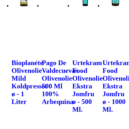
Bioplanéte
Pago De
Urtekram
Urtekra
Olivenolie
Valdecuevas
Food
Food
Mild
Olivenolie
Olivenolie
Olivenol
Koldpresset
500 Ml
Ekstra
Ekstra
ø - 1
100%
Jomfru
Jomfru
Liter
Arbequina
ø - 500
ø - 1000
Ml.
Ml.