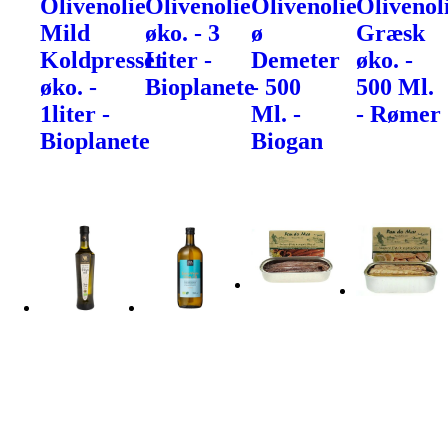
Olivenolie
Olivenolie
Olivenolie
Olivenol
Mild
øko. - 3
ø
Græsk
Koldpresset
Liter -
Demeter
øko. -
øko. -
Bioplanete
- 500
500 Ml.
1liter -
Ml. -
- Rømer
Bioplanete
Biogan