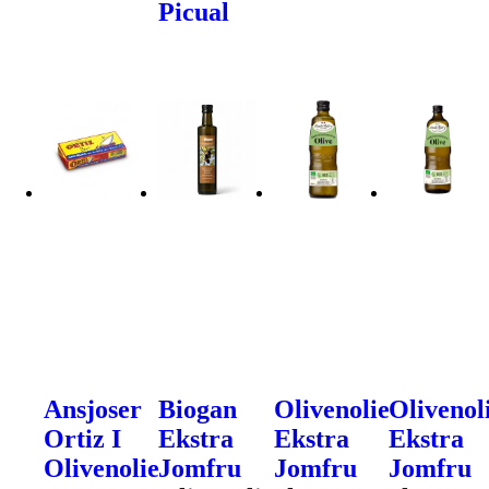
Picual
Ansjoser
Biogan
Olivenolie
Olivenol
Ortiz I
Ekstra
Ekstra
Ekstra
Olivenolie
Jomfru
Jomfru
Jomfru