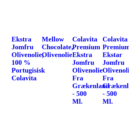
Ekstra
Mellow
Colavita
Colavita
Jomfru
Chocolate,
Premium
Premiu
Olivenolie,
Olivenolie
Ekstra
Ekstar
100 %
Jomfru
Jomfru
Portugisisk
Olivenolie
Olivenol
Colavita
Fra
Fra
Grækenland
Grækenl
- 500
- 500
Ml.
Ml.