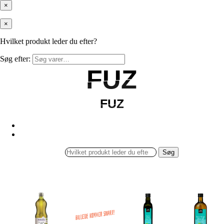
×
×
Hvilket produkt leder du efter?
Søg efter:
FUZ
FUZ
FUZ
FUZ
Søg