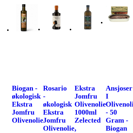
Biogan -
Rosario
Ekstra
Ansjoser
økologisk
-
Jomfru
I
Ekstra
økologisk
Olivenolie
Olivenol
Jomfru
Ekstra
1000ml
- 50
Olivenolie
Jomfru
Zelected
Gram -
Olivenolie,
Biogan