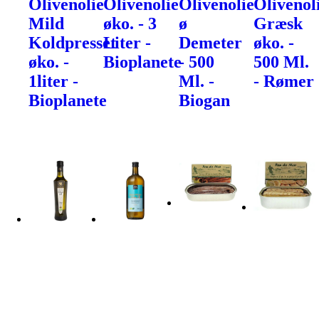
Olivenolie
Olivenolie
Olivenolie
Olivenol
Mild
øko. - 3
ø
Græsk
Koldpresset
Liter -
Demeter
øko. -
øko. -
Bioplanete
- 500
500 Ml.
1liter -
Ml. -
- Rømer
Bioplanete
Biogan