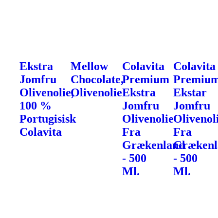
Ekstra
Mellow
Colavita
Colavita
Jomfru
Chocolate,
Premium
Premiu
Olivenolie,
Olivenolie
Ekstra
Ekstar
100 %
Jomfru
Jomfru
Portugisisk
Olivenolie
Olivenol
Colavita
Fra
Fra
Grækenland
Grækenl
- 500
- 500
Ml.
Ml.