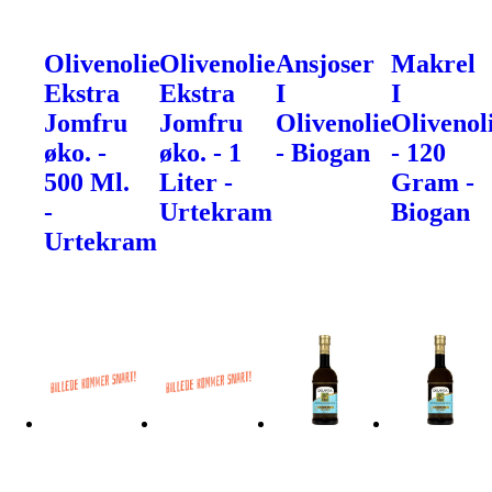
Olivenolie
Olivenolie
Ansjoser
Makrel
Ekstra
Ekstra
I
I
Jomfru
Jomfru
Olivenolie
Olivenol
øko. -
øko. - 1
- Biogan
- 120
500 Ml.
Liter -
Gram -
-
Urtekram
Biogan
Urtekram