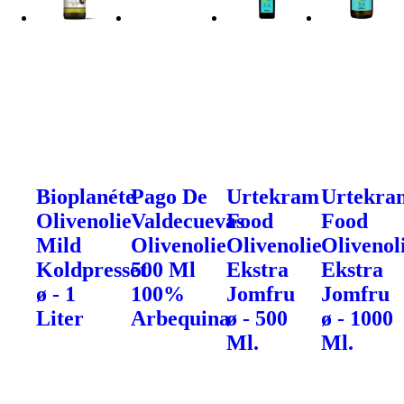
Bioplanéte
Pago De
Urtekram
Urtekra
Olivenolie
Valdecuevas
Food
Food
Mild
Olivenolie
Olivenolie
Olivenol
Koldpresset
500 Ml
Ekstra
Ekstra
ø - 1
100%
Jomfru
Jomfru
Liter
Arbequina
ø - 500
ø - 1000
Ml.
Ml.