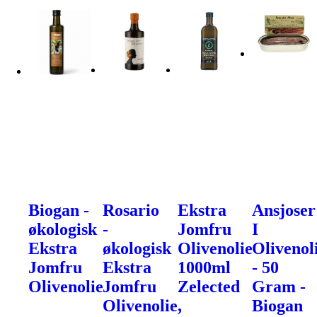
Biogan -
Rosario
Ekstra
Ansjoser
økologisk
-
Jomfru
I
Ekstra
økologisk
Olivenolie
Olivenol
Jomfru
Ekstra
1000ml
- 50
Olivenolie
Jomfru
Zelected
Gram -
Olivenolie,
Biogan