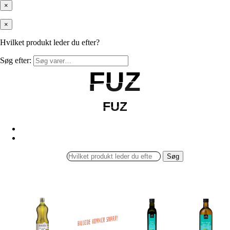
×
×
Hvilket produkt leder du efter?
Søg efter:
FUZ
FUZ
FUZ
FUZ
Søg