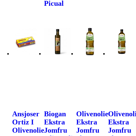
Picual
Ansjoser
Biogan
Olivenolie
Olivenol
Ortiz I
Ekstra
Ekstra
Ekstra
Olivenolie
Jomfru
Jomfru
Jomfru