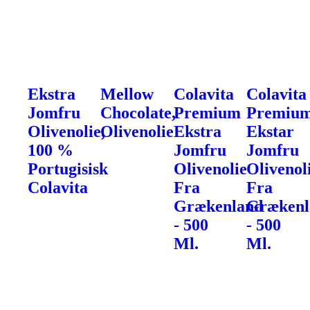
Ekstra
Mellow
Colavita
Colavita
Jomfru
Chocolate,
Premium
Premiu
Olivenolie,
Olivenolie
Ekstra
Ekstar
100 %
Jomfru
Jomfru
Portugisisk
Olivenolie
Olivenol
Colavita
Fra
Fra
Grækenland
Grækenl
- 500
- 500
Ml.
Ml.