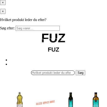
×
×
Hvilket produkt leder du efter?
Søg efter:
FUZ
FUZ
FUZ
FUZ
Søg