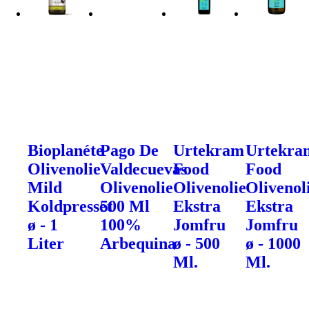
Bioplanéte
Pago De
Urtekram
Urtekra
Olivenolie
Valdecuevas
Food
Food
Mild
Olivenolie
Olivenolie
Olivenol
Koldpresset
500 Ml
Ekstra
Ekstra
ø - 1
100%
Jomfru
Jomfru
Liter
Arbequina
ø - 500
ø - 1000
Ml.
Ml.