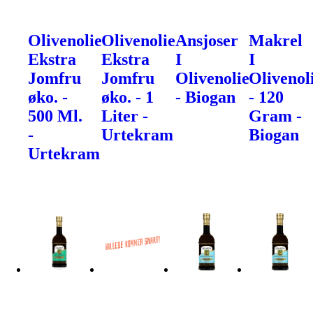
Olivenolie
Olivenolie
Ansjoser
Makrel
Ekstra
Ekstra
I
I
Jomfru
Jomfru
Olivenolie
Olivenol
øko. -
øko. - 1
- Biogan
- 120
500 Ml.
Liter -
Gram -
-
Urtekram
Biogan
Urtekram