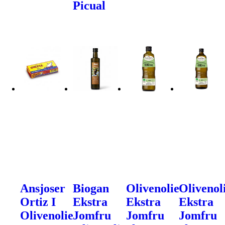
Picual
Ansjoser
Biogan
Olivenolie
Olivenol
Ortiz I
Ekstra
Ekstra
Ekstra
Olivenolie
Jomfru
Jomfru
Jomfru