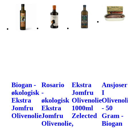
Biogan -
Rosario
Ekstra
Ansjoser
økologisk
-
Jomfru
I
Ekstra
økologisk
Olivenolie
Olivenol
Jomfru
Ekstra
1000ml
- 50
Olivenolie
Jomfru
Zelected
Gram -
Olivenolie,
Biogan