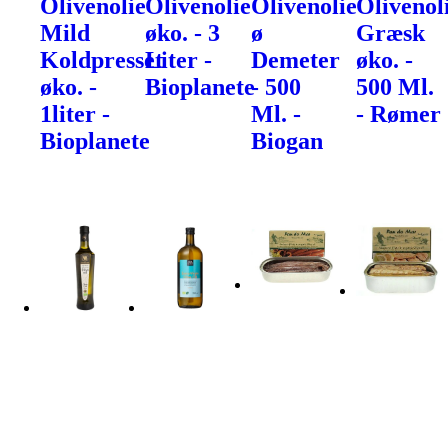
Olivenolie
Olivenolie
Olivenolie
Olivenol
Mild
øko. - 3
ø
Græsk
Koldpresset
Liter -
Demeter
øko. -
øko. -
Bioplanete
- 500
500 Ml.
1liter -
Ml. -
- Rømer
Bioplanete
Biogan