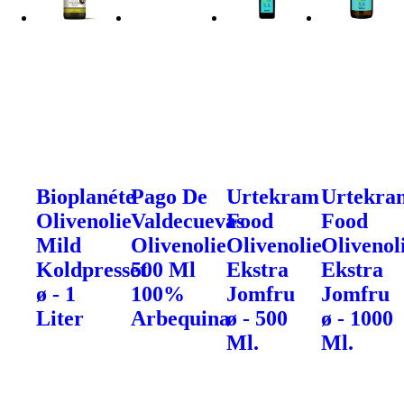
Bioplanéte
Pago De
Urtekram
Urtekra
Olivenolie
Valdecuevas
Food
Food
Mild
Olivenolie
Olivenolie
Olivenol
Koldpresset
500 Ml
Ekstra
Ekstra
ø - 1
100%
Jomfru
Jomfru
Liter
Arbequina
ø - 500
ø - 1000
Ml.
Ml.