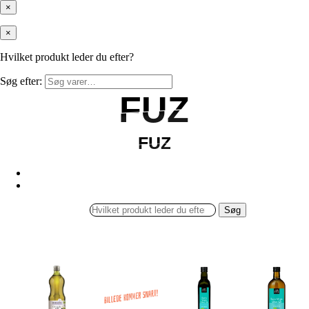
×
×
Hvilket produkt leder du efter?
Søg efter:
FUZ
FUZ
FUZ
FUZ
Søg