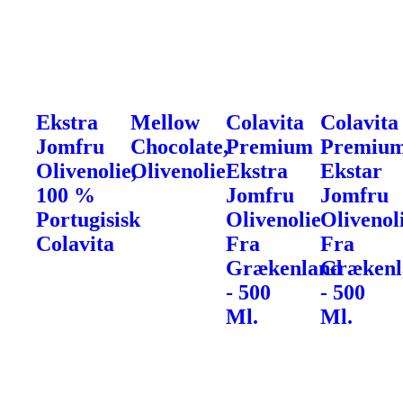
Ekstra
Mellow
Colavita
Colavita
Jomfru
Chocolate,
Premium
Premiu
Olivenolie,
Olivenolie
Ekstra
Ekstar
100 %
Jomfru
Jomfru
Portugisisk
Olivenolie
Olivenol
Colavita
Fra
Fra
Grækenland
Grækenl
- 500
- 500
Ml.
Ml.