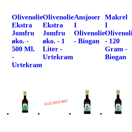
Olivenolie
Olivenolie
Ansjoser
Makrel
Ekstra
Ekstra
I
I
Jomfru
Jomfru
Olivenolie
Olivenol
øko. -
øko. - 1
- Biogan
- 120
500 Ml.
Liter -
Gram -
-
Urtekram
Biogan
Urtekram