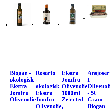
Biogan -
Rosario
Ekstra
Ansjoser
økologisk
-
Jomfru
I
Ekstra
økologisk
Olivenolie
Olivenol
Jomfru
Ekstra
1000ml
- 50
Olivenolie
Jomfru
Zelected
Gram -
Olivenolie,
Biogan