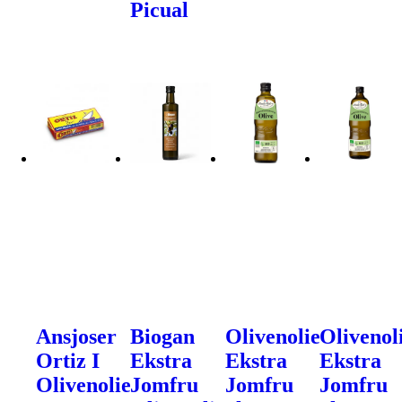
Picual
Ansjoser
Biogan
Olivenolie
Olivenol
Ortiz I
Ekstra
Ekstra
Ekstra
Olivenolie
Jomfru
Jomfru
Jomfru