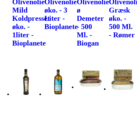
Olivenolie
Olivenolie
Olivenolie
Olivenol
Mild
øko. - 3
ø
Græsk
Koldpresset
Liter -
Demeter
øko. -
øko. -
Bioplanete
- 500
500 Ml.
1liter -
Ml. -
- Rømer
Bioplanete
Biogan