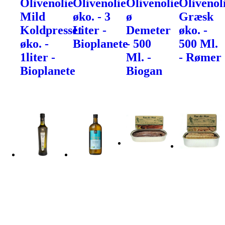
Olivenolie
Olivenolie
Olivenolie
Olivenol
Mild
øko. - 3
ø
Græsk
Koldpresset
Liter -
Demeter
øko. -
øko. -
Bioplanete
- 500
500 Ml.
1liter -
Ml. -
- Rømer
Bioplanete
Biogan