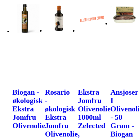
Biogan -
Rosario
Ekstra
Ansjoser
økologisk
-
Jomfru
I
Ekstra
økologisk
Olivenolie
Olivenol
Jomfru
Ekstra
1000ml
- 50
Olivenolie
Jomfru
Zelected
Gram -
Olivenolie,
Biogan