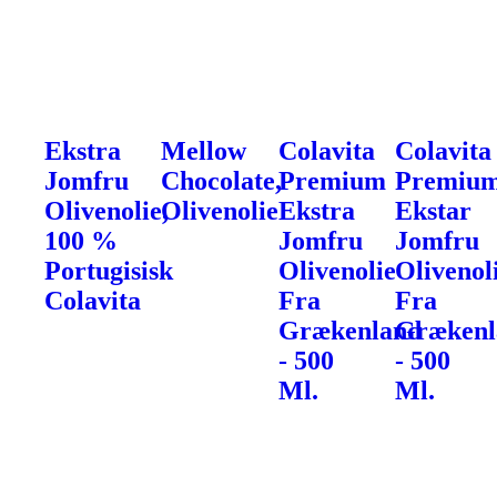
Ekstra
Mellow
Colavita
Colavita
Jomfru
Chocolate,
Premium
Premiu
Olivenolie,
Olivenolie
Ekstra
Ekstar
100 %
Jomfru
Jomfru
Portugisisk
Olivenolie
Olivenol
Colavita
Fra
Fra
Grækenland
Grækenl
- 500
- 500
Ml.
Ml.