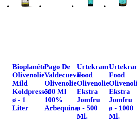
Bioplanéte
Pago De
Urtekram
Urtekra
Olivenolie
Valdecuevas
Food
Food
Mild
Olivenolie
Olivenolie
Olivenol
Koldpresset
500 Ml
Ekstra
Ekstra
ø - 1
100%
Jomfru
Jomfru
Liter
Arbequina
ø - 500
ø - 1000
Ml.
Ml.