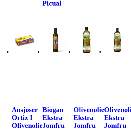
Picual
Ansjoser
Biogan
Olivenolie
Olivenol
Ortiz I
Ekstra
Ekstra
Ekstra
Olivenolie
Jomfru
Jomfru
Jomfru