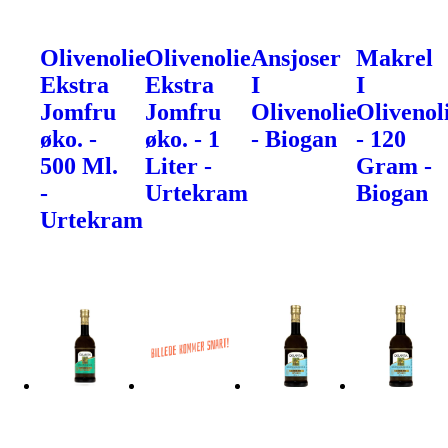
Olivenolie
Olivenolie
Ansjoser
Makrel
Ekstra
Ekstra
I
I
Jomfru
Jomfru
Olivenolie
Olivenol
øko. -
øko. - 1
- Biogan
- 120
500 Ml.
Liter -
Gram -
-
Urtekram
Biogan
Urtekram