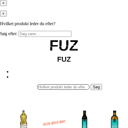
×
×
Hvilket produkt leder du efter?
Søg efter:
FUZ
FUZ
FUZ
FUZ
Søg