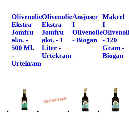
Olivenolie
Olivenolie
Ansjoser
Makrel
Ekstra
Ekstra
I
I
Jomfru
Jomfru
Olivenolie
Olivenol
øko. -
øko. - 1
- Biogan
- 120
500 Ml.
Liter -
Gram -
-
Urtekram
Biogan
Urtekram