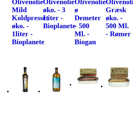
Olivenolie
Olivenolie
Olivenolie
Olivenol
Mild
øko. - 3
ø
Græsk
Koldpresset
Liter -
Demeter
øko. -
øko. -
Bioplanete
- 500
500 Ml.
1liter -
Ml. -
- Rømer
Bioplanete
Biogan