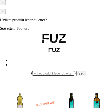
×
×
Hvilket produkt leder du efter?
Søg efter:
FUZ
FUZ
FUZ
FUZ
Søg