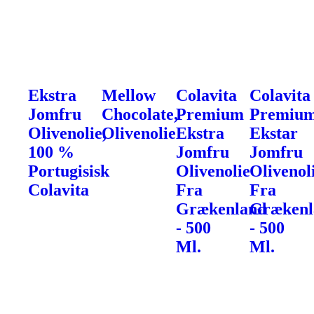
Ekstra
Mellow
Colavita
Colavita
Jomfru
Chocolate,
Premium
Premiu
Olivenolie,
Olivenolie
Ekstra
Ekstar
100 %
Jomfru
Jomfru
Portugisisk
Olivenolie
Olivenol
Colavita
Fra
Fra
Grækenland
Grækenl
- 500
- 500
Ml.
Ml.