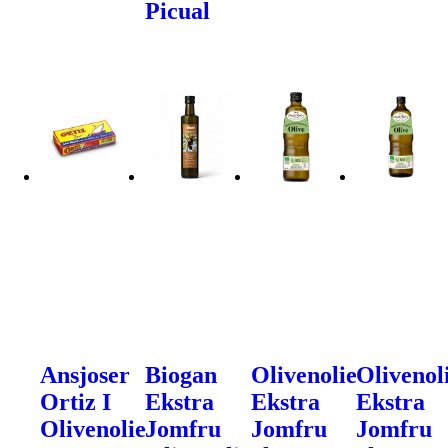
Picual
Ansjoser
Biogan
Olivenolie
Olivenol
Ortiz I
Ekstra
Ekstra
Ekstra
Olivenolie
Jomfru
Jomfru
Jomfru