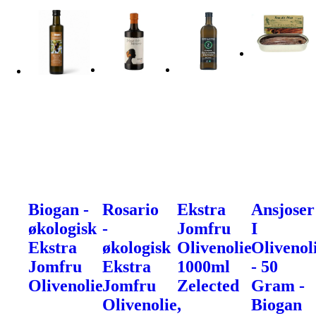
Biogan -
Rosario
Ekstra
Ansjoser
økologisk
-
Jomfru
I
Ekstra
økologisk
Olivenolie
Olivenol
Jomfru
Ekstra
1000ml
- 50
Olivenolie
Jomfru
Zelected
Gram -
Olivenolie,
Biogan