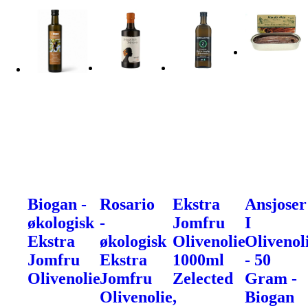
Biogan -
Rosario
Ekstra
Ansjoser
økologisk
-
Jomfru
I
Ekstra
økologisk
Olivenolie
Olivenol
Jomfru
Ekstra
1000ml
- 50
Olivenolie
Jomfru
Zelected
Gram -
Olivenolie,
Biogan