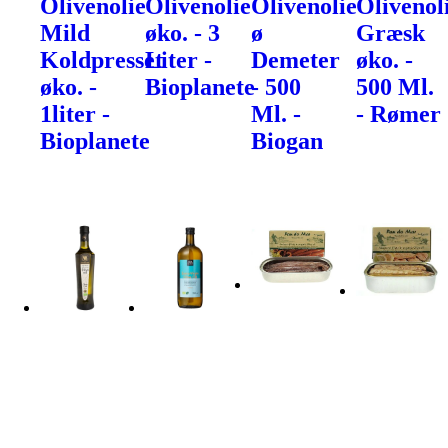
Olivenolie
Olivenolie
Olivenolie
Olivenol
Mild
øko. - 3
ø
Græsk
Koldpresset
Liter -
Demeter
øko. -
øko. -
Bioplanete
- 500
500 Ml.
1liter -
Ml. -
- Rømer
Bioplanete
Biogan