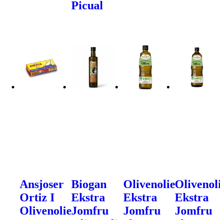
Picual
Ansjoser
Biogan
Olivenolie
Olivenol
Ortiz I
Ekstra
Ekstra
Ekstra
Olivenolie
Jomfru
Jomfru
Jomfru