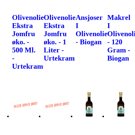
Olivenolie
Olivenolie
Ansjoser
Makrel
Ekstra
Ekstra
I
I
Jomfru
Jomfru
Olivenolie
Olivenol
øko. -
øko. - 1
- Biogan
- 120
500 Ml.
Liter -
Gram -
-
Urtekram
Biogan
Urtekram