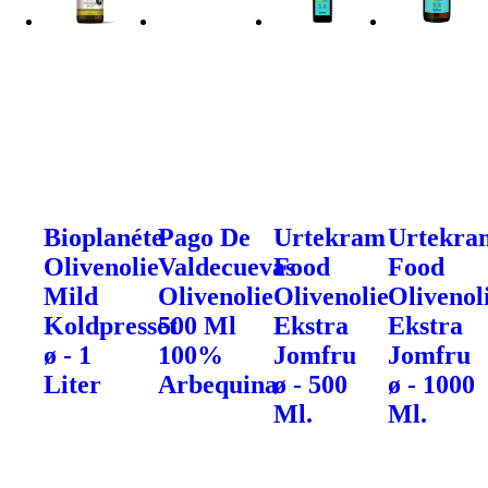
Bioplanéte
Pago De
Urtekram
Urtekra
Olivenolie
Valdecuevas
Food
Food
Mild
Olivenolie
Olivenolie
Olivenol
Koldpresset
500 Ml
Ekstra
Ekstra
ø - 1
100%
Jomfru
Jomfru
Liter
Arbequina
ø - 500
ø - 1000
Ml.
Ml.