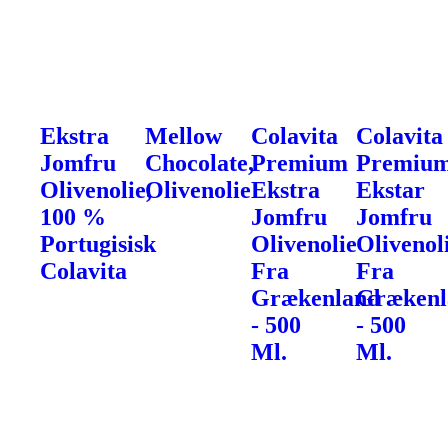
Ekstra
Mellow
Colavita
Colavita
Jomfru
Chocolate,
Premium
Premiu
Olivenolie,
Olivenolie
Ekstra
Ekstar
100 %
Jomfru
Jomfru
Portugisisk
Olivenolie
Olivenol
Colavita
Fra
Fra
Grækenland
Grækenl
- 500
- 500
Ml.
Ml.