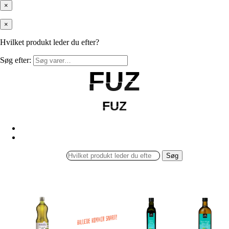
×
×
Hvilket produkt leder du efter?
Søg efter:
FUZ
FUZ
FUZ
FUZ
Søg