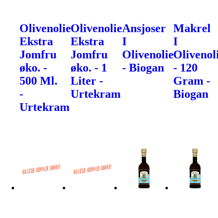
Olivenolie
Olivenolie
Ansjoser
Makrel
Ekstra
Ekstra
I
I
Jomfru
Jomfru
Olivenolie
Olivenol
øko. -
øko. - 1
- Biogan
- 120
500 Ml.
Liter -
Gram -
-
Urtekram
Biogan
Urtekram