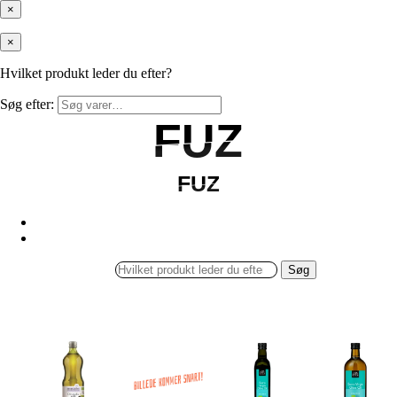
×
×
Hvilket produkt leder du efter?
Søg efter:
FUZ
FUZ
FUZ
FUZ
Søg