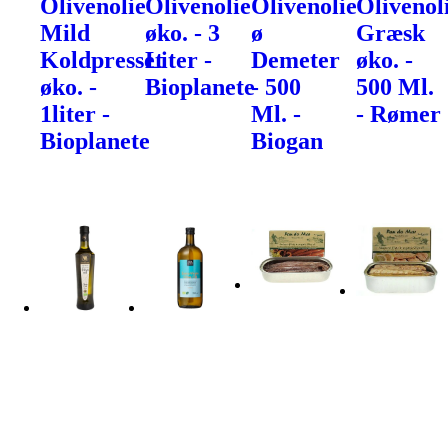
Olivenolie
Olivenolie
Olivenolie
Olivenol
Mild
øko. - 3
ø
Græsk
Koldpresset
Liter -
Demeter
øko. -
øko. -
Bioplanete
- 500
500 Ml.
1liter -
Ml. -
- Rømer
Bioplanete
Biogan