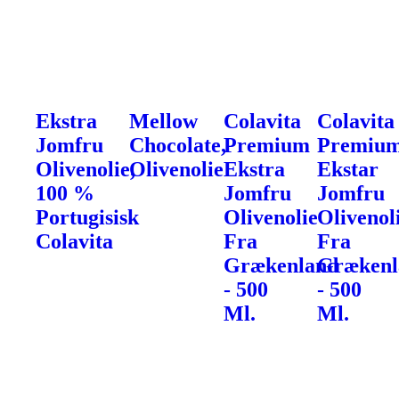
Ekstra
Mellow
Colavita
Colavita
Jomfru
Chocolate,
Premium
Premiu
Olivenolie,
Olivenolie
Ekstra
Ekstar
100 %
Jomfru
Jomfru
Portugisisk
Olivenolie
Olivenol
Colavita
Fra
Fra
Grækenland
Grækenl
- 500
- 500
Ml.
Ml.