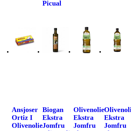
Picual
Ansjoser
Biogan
Olivenolie
Olivenol
Ortiz I
Ekstra
Ekstra
Ekstra
Olivenolie
Jomfru
Jomfru
Jomfru