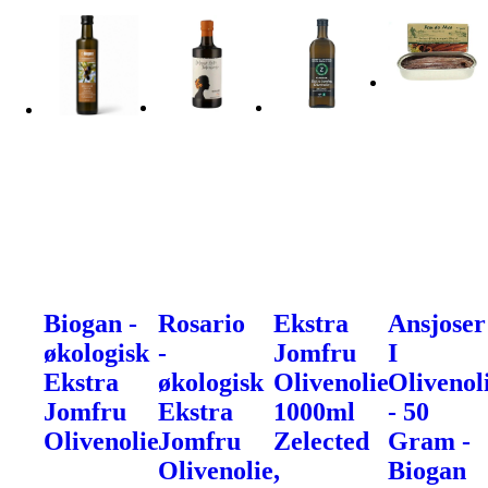
Biogan -
Rosario
Ekstra
Ansjoser
økologisk
-
Jomfru
I
Ekstra
økologisk
Olivenolie
Olivenol
Jomfru
Ekstra
1000ml
- 50
Olivenolie
Jomfru
Zelected
Gram -
Olivenolie,
Biogan