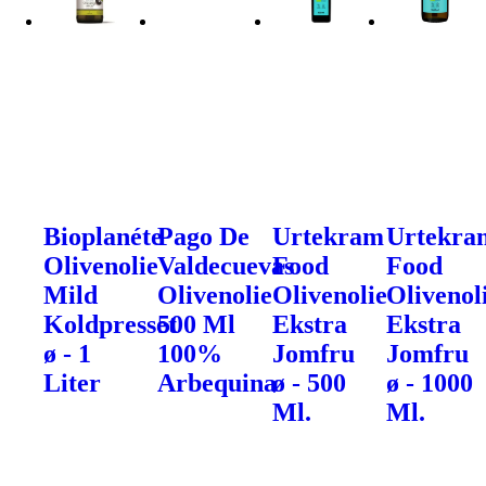
Bioplanéte
Pago De
Urtekram
Urtekra
Olivenolie
Valdecuevas
Food
Food
Mild
Olivenolie
Olivenolie
Olivenol
Koldpresset
500 Ml
Ekstra
Ekstra
ø - 1
100%
Jomfru
Jomfru
Liter
Arbequina
ø - 500
ø - 1000
Ml.
Ml.