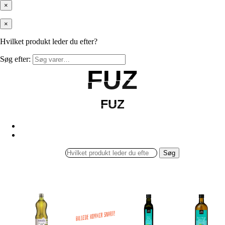
×
×
Hvilket produkt leder du efter?
Søg efter:
FUZ
FUZ
FUZ
FUZ
Søg