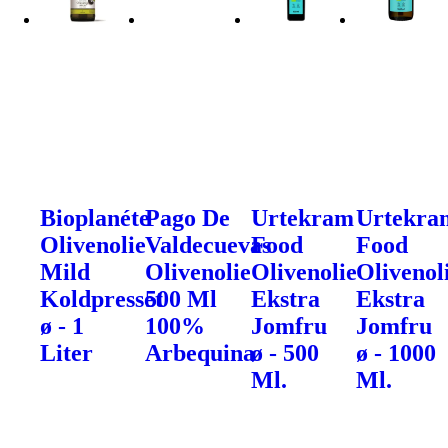
Bioplanéte
Pago De
Urtekram
Urtekra
Olivenolie
Valdecuevas
Food
Food
Mild
Olivenolie
Olivenolie
Olivenol
Koldpresset
500 Ml
Ekstra
Ekstra
ø - 1
100%
Jomfru
Jomfru
Liter
Arbequina
ø - 500
ø - 1000
Ml.
Ml.