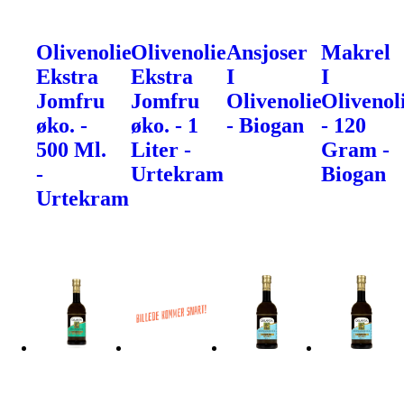
Olivenolie
Olivenolie
Ansjoser
Makrel
Ekstra
Ekstra
I
I
Jomfru
Jomfru
Olivenolie
Olivenol
øko. -
øko. - 1
- Biogan
- 120
500 Ml.
Liter -
Gram -
-
Urtekram
Biogan
Urtekram