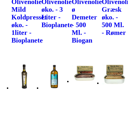
Olivenolie
Olivenolie
Olivenolie
Olivenol
Mild
øko. - 3
ø
Græsk
Koldpresset
Liter -
Demeter
øko. -
øko. -
Bioplanete
- 500
500 Ml.
1liter -
Ml. -
- Rømer
Bioplanete
Biogan