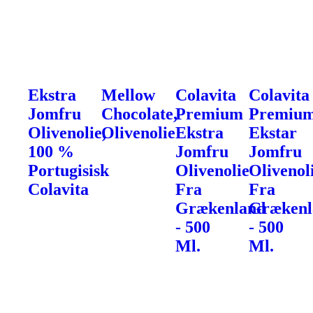
Ekstra
Mellow
Colavita
Colavita
Jomfru
Chocolate,
Premium
Premiu
Olivenolie,
Olivenolie
Ekstra
Ekstar
100 %
Jomfru
Jomfru
Portugisisk
Olivenolie
Olivenol
Colavita
Fra
Fra
Grækenland
Grækenl
- 500
- 500
Ml.
Ml.