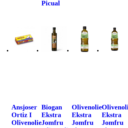
Picual
Ansjoser
Biogan
Olivenolie
Olivenol
Ortiz I
Ekstra
Ekstra
Ekstra
Olivenolie
Jomfru
Jomfru
Jomfru