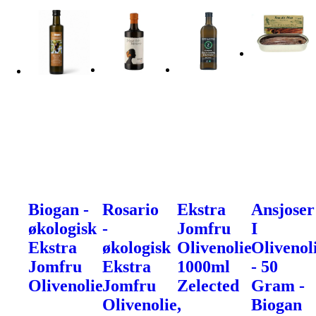
Biogan -
Rosario
Ekstra
Ansjoser
økologisk
-
Jomfru
I
Ekstra
økologisk
Olivenolie
Olivenol
Jomfru
Ekstra
1000ml
- 50
Olivenolie
Jomfru
Zelected
Gram -
Olivenolie,
Biogan