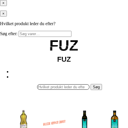
×
×
Hvilket produkt leder du efter?
Søg efter:
FUZ
FUZ
FUZ
FUZ
Søg