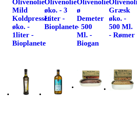
Olivenolie
Olivenolie
Olivenolie
Olivenol
Mild
øko. - 3
ø
Græsk
Koldpresset
Liter -
Demeter
øko. -
øko. -
Bioplanete
- 500
500 Ml.
1liter -
Ml. -
- Rømer
Bioplanete
Biogan