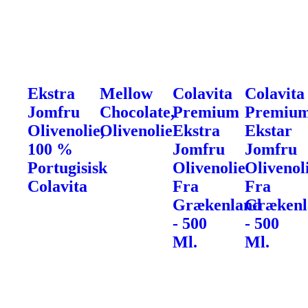
Ekstra
Mellow
Colavita
Colavita
Jomfru
Chocolate,
Premium
Premiu
Olivenolie,
Olivenolie
Ekstra
Ekstar
100 %
Jomfru
Jomfru
Portugisisk
Olivenolie
Olivenol
Colavita
Fra
Fra
Grækenland
Grækenl
- 500
- 500
Ml.
Ml.