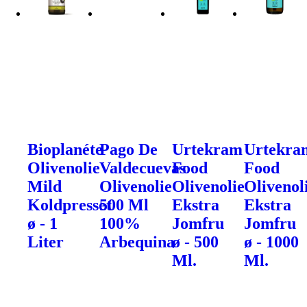
Bioplanéte
Pago De
Urtekram
Urtekra
Olivenolie
Valdecuevas
Food
Food
Mild
Olivenolie
Olivenolie
Olivenol
Koldpresset
500 Ml
Ekstra
Ekstra
ø - 1
100%
Jomfru
Jomfru
Liter
Arbequina
ø - 500
ø - 1000
Ml.
Ml.