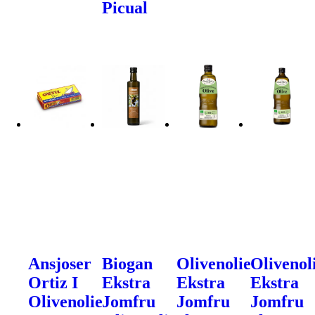
Picual
Ansjoser
Biogan
Olivenolie
Olivenol
Ortiz I
Ekstra
Ekstra
Ekstra
Olivenolie
Jomfru
Jomfru
Jomfru