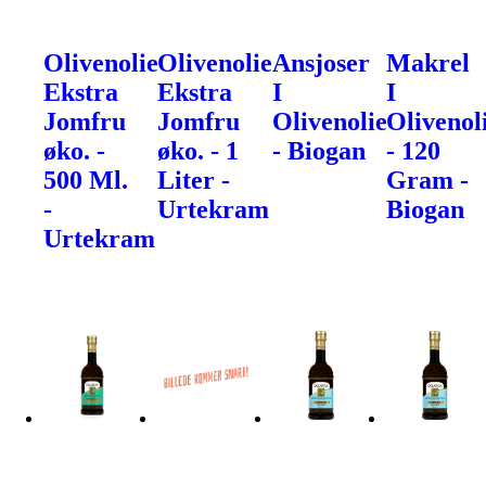
Olivenolie
Olivenolie
Ansjoser
Makrel
Ekstra
Ekstra
I
I
Jomfru
Jomfru
Olivenolie
Olivenol
øko. -
øko. - 1
- Biogan
- 120
500 Ml.
Liter -
Gram -
-
Urtekram
Biogan
Urtekram