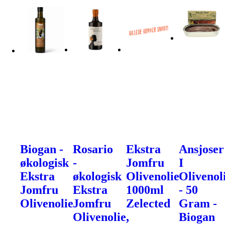
Biogan -
Rosario
Ekstra
Ansjoser
økologisk
-
Jomfru
I
Ekstra
økologisk
Olivenolie
Olivenol
Jomfru
Ekstra
1000ml
- 50
Olivenolie
Jomfru
Zelected
Gram -
Olivenolie,
Biogan