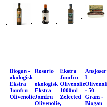
Biogan -
Rosario
Ekstra
Ansjoser
økologisk
-
Jomfru
I
Ekstra
økologisk
Olivenolie
Olivenol
Jomfru
Ekstra
1000ml
- 50
Olivenolie
Jomfru
Zelected
Gram -
Olivenolie,
Biogan