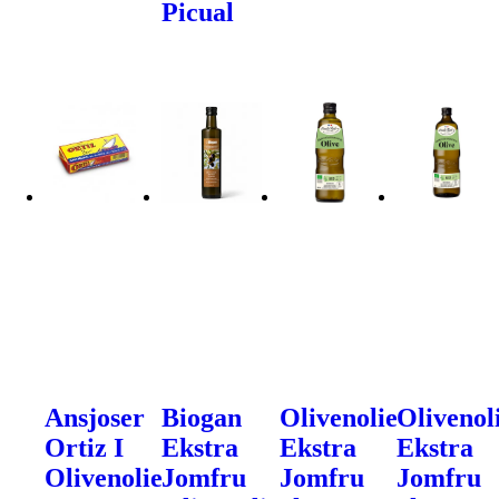
Picual
Ansjoser
Biogan
Olivenolie
Olivenol
Ortiz I
Ekstra
Ekstra
Ekstra
Olivenolie
Jomfru
Jomfru
Jomfru