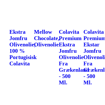
Ekstra
Mellow
Colavita
Colavita
Jomfru
Chocolate,
Premium
Premiu
Olivenolie,
Olivenolie
Ekstra
Ekstar
100 %
Jomfru
Jomfru
Portugisisk
Olivenolie
Olivenol
Colavita
Fra
Fra
Grækenland
Grækenl
- 500
- 500
Ml.
Ml.