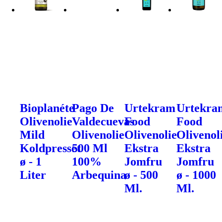
Bioplanéte
Pago De
Urtekram
Urtekra
Olivenolie
Valdecuevas
Food
Food
Mild
Olivenolie
Olivenolie
Olivenol
Koldpresset
500 Ml
Ekstra
Ekstra
ø - 1
100%
Jomfru
Jomfru
Liter
Arbequina
ø - 500
ø - 1000
Ml.
Ml.