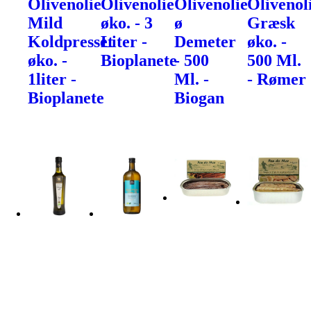
Olivenolie
Olivenolie
Olivenolie
Olivenol
Mild
øko. - 3
ø
Græsk
Koldpresset
Liter -
Demeter
øko. -
øko. -
Bioplanete
- 500
500 Ml.
1liter -
Ml. -
- Rømer
Bioplanete
Biogan