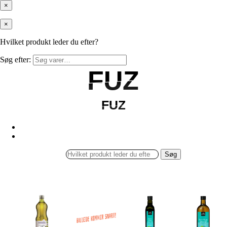
×
×
Hvilket produkt leder du efter?
Søg efter:
FUZ
FUZ
FUZ
FUZ
Søg