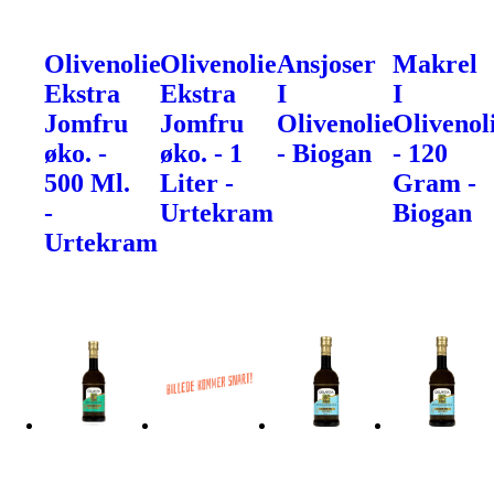
Olivenolie
Olivenolie
Ansjoser
Makrel
Ekstra
Ekstra
I
I
Jomfru
Jomfru
Olivenolie
Olivenol
øko. -
øko. - 1
- Biogan
- 120
500 Ml.
Liter -
Gram -
-
Urtekram
Biogan
Urtekram