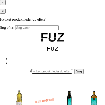
×
×
Hvilket produkt leder du efter?
Søg efter:
FUZ
FUZ
FUZ
FUZ
Søg