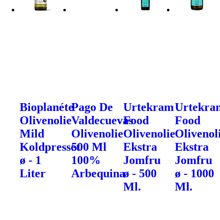
Bioplanéte
Pago De
Urtekram
Urtekra
Olivenolie
Valdecuevas
Food
Food
Mild
Olivenolie
Olivenolie
Olivenol
Koldpresset
500 Ml
Ekstra
Ekstra
ø - 1
100%
Jomfru
Jomfru
Liter
Arbequina
ø - 500
ø - 1000
Ml.
Ml.