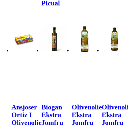
Picual
Ansjoser
Biogan
Olivenolie
Olivenol
Ortiz I
Ekstra
Ekstra
Ekstra
Olivenolie
Jomfru
Jomfru
Jomfru