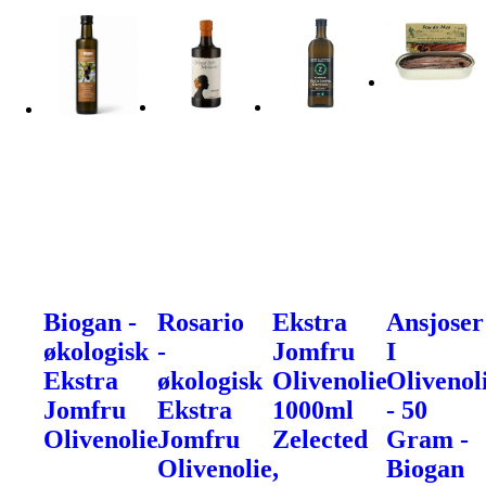
Biogan -
Rosario
Ekstra
Ansjoser
økologisk
-
Jomfru
I
Ekstra
økologisk
Olivenolie
Olivenol
Jomfru
Ekstra
1000ml
- 50
Olivenolie
Jomfru
Zelected
Gram -
Olivenolie,
Biogan