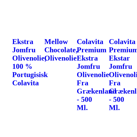
Ekstra
Mellow
Colavita
Colavita
Jomfru
Chocolate,
Premium
Premiu
Olivenolie,
Olivenolie
Ekstra
Ekstar
100 %
Jomfru
Jomfru
Portugisisk
Olivenolie
Olivenol
Colavita
Fra
Fra
Grækenland
Grækenl
- 500
- 500
Ml.
Ml.