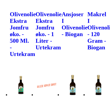
Olivenolie
Olivenolie
Ansjoser
Makrel
Ekstra
Ekstra
I
I
Jomfru
Jomfru
Olivenolie
Olivenol
øko. -
øko. - 1
- Biogan
- 120
500 Ml.
Liter -
Gram -
-
Urtekram
Biogan
Urtekram