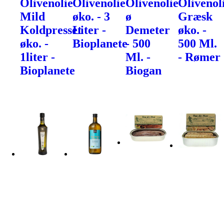
Olivenolie
Olivenolie
Olivenolie
Olivenol
Mild
øko. - 3
ø
Græsk
Koldpresset
Liter -
Demeter
øko. -
øko. -
Bioplanete
- 500
500 Ml.
1liter -
Ml. -
- Rømer
Bioplanete
Biogan