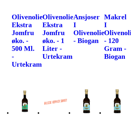
Olivenolie
Olivenolie
Ansjoser
Makrel
Ekstra
Ekstra
I
I
Jomfru
Jomfru
Olivenolie
Olivenol
øko. -
øko. - 1
- Biogan
- 120
500 Ml.
Liter -
Gram -
-
Urtekram
Biogan
Urtekram