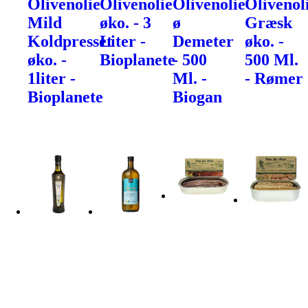
Olivenolie
Olivenolie
Olivenolie
Olivenol
Mild
øko. - 3
ø
Græsk
Koldpresset
Liter -
Demeter
øko. -
øko. -
Bioplanete
- 500
500 Ml.
1liter -
Ml. -
- Rømer
Bioplanete
Biogan