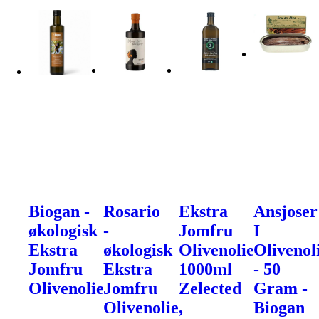
Biogan -
Rosario
Ekstra
Ansjoser
økologisk
-
Jomfru
I
Ekstra
økologisk
Olivenolie
Olivenol
Jomfru
Ekstra
1000ml
- 50
Olivenolie
Jomfru
Zelected
Gram -
Olivenolie,
Biogan