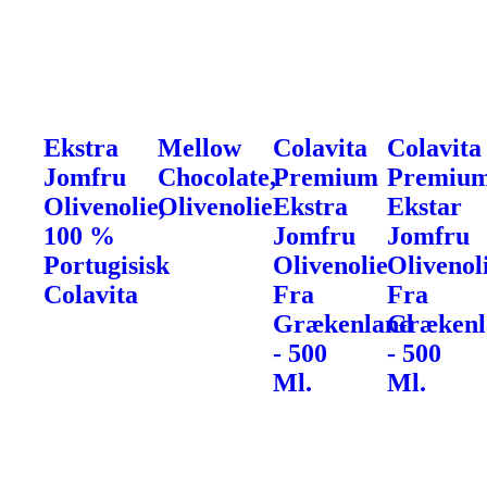
Ekstra
Mellow
Colavita
Colavita
Jomfru
Chocolate,
Premium
Premiu
Olivenolie,
Olivenolie
Ekstra
Ekstar
100 %
Jomfru
Jomfru
Portugisisk
Olivenolie
Olivenol
Colavita
Fra
Fra
Grækenland
Grækenl
- 500
- 500
Ml.
Ml.