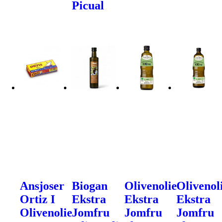
Picual
Ansjoser
Biogan
Olivenolie
Olivenol
Ortiz I
Ekstra
Ekstra
Ekstra
Olivenolie
Jomfru
Jomfru
Jomfru