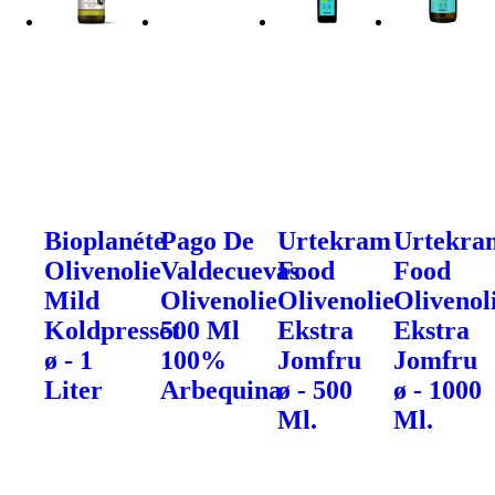
Bioplanéte
Pago De
Urtekram
Urtekra
Olivenolie
Valdecuevas
Food
Food
Mild
Olivenolie
Olivenolie
Olivenol
Koldpresset
500 Ml
Ekstra
Ekstra
ø - 1
100%
Jomfru
Jomfru
Liter
Arbequina
ø - 500
ø - 1000
Ml.
Ml.