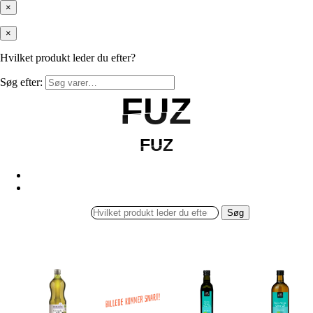
×
×
Hvilket produkt leder du efter?
Søg efter:
FUZ
FUZ
FUZ
FUZ
Søg