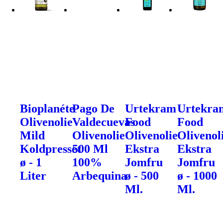
Bioplanéte
Pago De
Urtekram
Urtekra
Olivenolie
Valdecuevas
Food
Food
Mild
Olivenolie
Olivenolie
Olivenol
Koldpresset
500 Ml
Ekstra
Ekstra
ø - 1
100%
Jomfru
Jomfru
Liter
Arbequina
ø - 500
ø - 1000
Ml.
Ml.