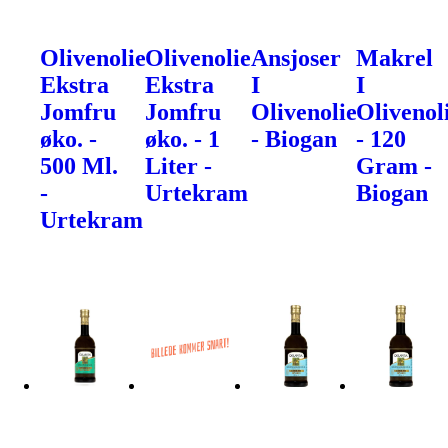
Olivenolie
Olivenolie
Ansjoser
Makrel
Ekstra
Ekstra
I
I
Jomfru
Jomfru
Olivenolie
Olivenol
øko. -
øko. - 1
- Biogan
- 120
500 Ml.
Liter -
Gram -
-
Urtekram
Biogan
Urtekram