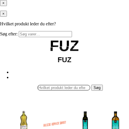
×
×
Hvilket produkt leder du efter?
Søg efter:
FUZ
FUZ
FUZ
FUZ
Søg