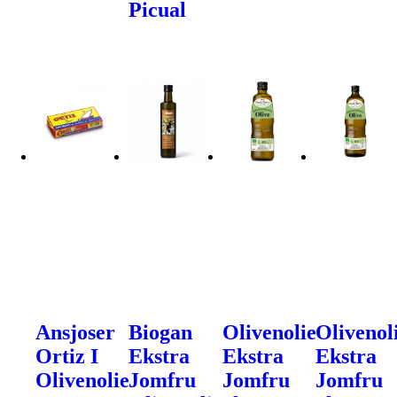
Picual
Ansjoser
Biogan
Olivenolie
Olivenol
Ortiz I
Ekstra
Ekstra
Ekstra
Olivenolie
Jomfru
Jomfru
Jomfru