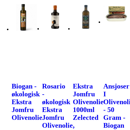
Biogan -
Rosario
Ekstra
Ansjoser
økologisk
-
Jomfru
I
Ekstra
økologisk
Olivenolie
Olivenol
Jomfru
Ekstra
1000ml
- 50
Olivenolie
Jomfru
Zelected
Gram -
Olivenolie,
Biogan