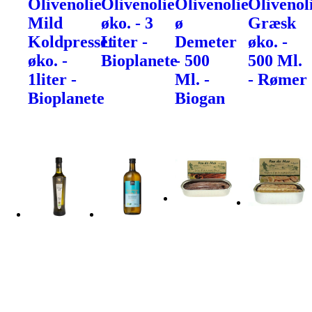
Olivenolie
Olivenolie
Olivenolie
Olivenol
Mild
øko. - 3
ø
Græsk
Koldpresset
Liter -
Demeter
øko. -
øko. -
Bioplanete
- 500
500 Ml.
1liter -
Ml. -
- Rømer
Bioplanete
Biogan