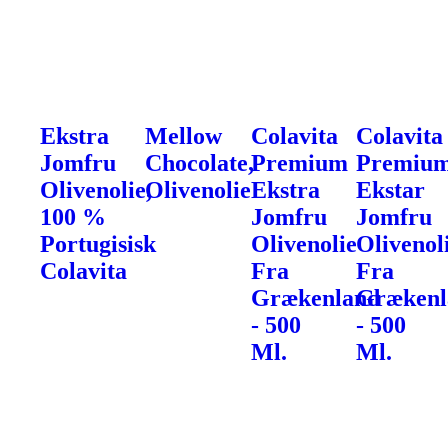
Ekstra
Mellow
Colavita
Colavita
Jomfru
Chocolate,
Premium
Premiu
Olivenolie,
Olivenolie
Ekstra
Ekstar
100 %
Jomfru
Jomfru
Portugisisk
Olivenolie
Olivenol
Colavita
Fra
Fra
Grækenland
Grækenl
- 500
- 500
Ml.
Ml.