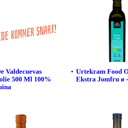
e Valdecuevas
Urtekram Food O
olie 500 Ml 100%
Ekstra Jomfru ø -
uina