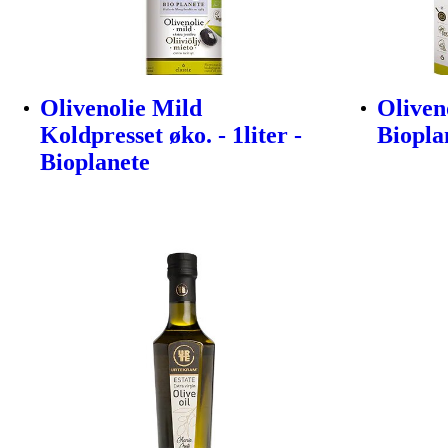
Olivenolie Mild
Oliveno
Koldpresset øko. - 1liter -
Biopla
Bioplanete