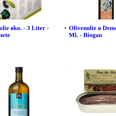
lie øko. - 3 Liter -
Olivenolie ø Deme
nete
Ml. - Biogan