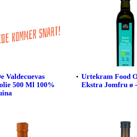
e Valdecuevas
Urtekram Food O
olie 500 Ml 100%
Ekstra Jomfru ø -
uina