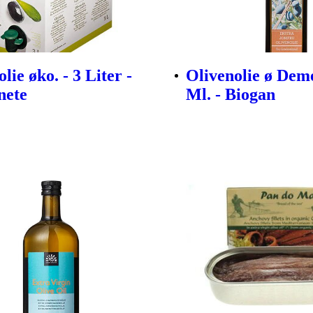
lie øko. - 3 Liter -
Olivenolie ø Deme
nete
Ml. - Biogan