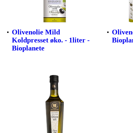
Olivenolie Mild
Oliveno
Koldpresset øko. - 1liter -
Biopla
Bioplanete