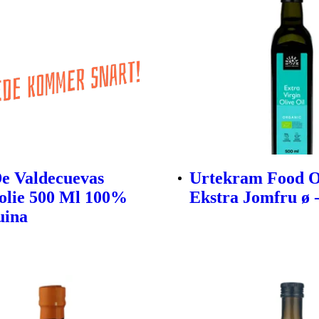
e Valdecuevas
Urtekram Food O
olie 500 Ml 100%
Ekstra Jomfru ø -
uina