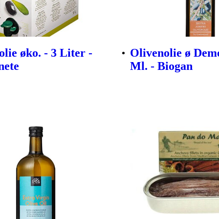
lie øko. - 3 Liter -
Olivenolie ø Deme
nete
Ml. - Biogan