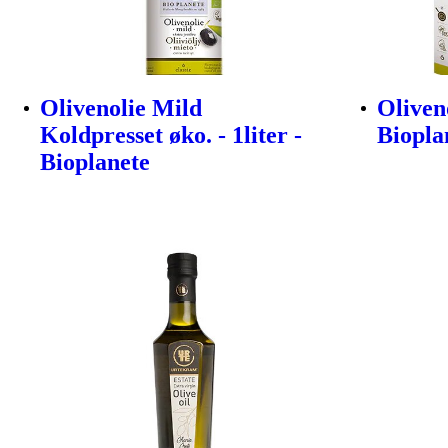
Olivenolie Mild
Oliveno
Koldpresset øko. - 1liter -
Biopla
Bioplanete