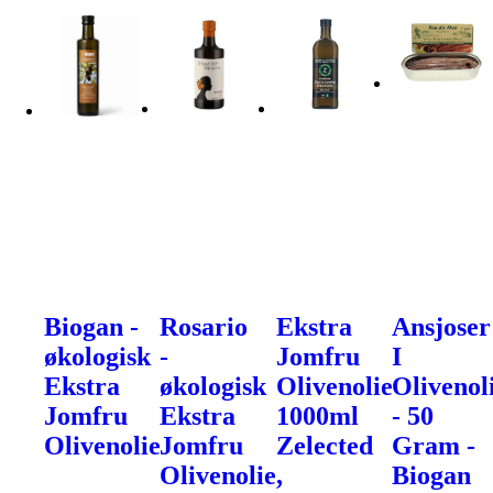
Biogan -
Rosario
Ekstra
Ansjoser
økologisk
-
Jomfru
I
Ekstra
økologisk
Olivenolie
Olivenol
Jomfru
Ekstra
1000ml
- 50
Olivenolie
Jomfru
Zelected
Gram -
Olivenolie,
Biogan