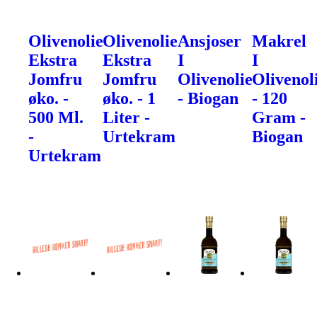
Olivenolie
Olivenolie
Ansjoser
Makrel
Ekstra
Ekstra
I
I
Jomfru
Jomfru
Olivenolie
Olivenol
øko. -
øko. - 1
- Biogan
- 120
500 Ml.
Liter -
Gram -
-
Urtekram
Biogan
Urtekram