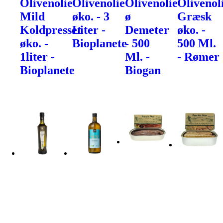
Olivenolie
Olivenolie
Olivenolie
Olivenol
Mild
øko. - 3
ø
Græsk
Koldpresset
Liter -
Demeter
øko. -
øko. -
Bioplanete
- 500
500 Ml.
1liter -
Ml. -
- Rømer
Bioplanete
Biogan