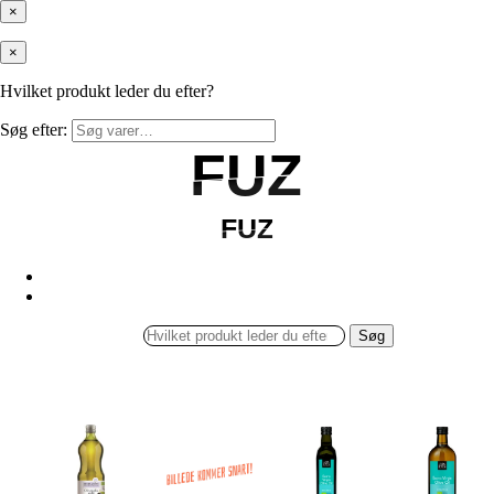
×
×
Hvilket produkt leder du efter?
Søg efter:
FUZ
FUZ
FUZ
FUZ
Søg