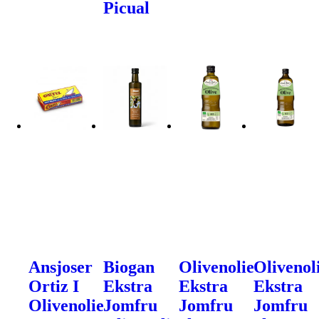
Picual
Ansjoser
Biogan
Olivenolie
Olivenol
Ortiz I
Ekstra
Ekstra
Ekstra
Olivenolie
Jomfru
Jomfru
Jomfru