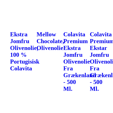
Ekstra
Mellow
Colavita
Colavita
Jomfru
Chocolate,
Premium
Premiu
Olivenolie,
Olivenolie
Ekstra
Ekstar
100 %
Jomfru
Jomfru
Portugisisk
Olivenolie
Olivenol
Colavita
Fra
Fra
Grækenland
Grækenl
- 500
- 500
Ml.
Ml.