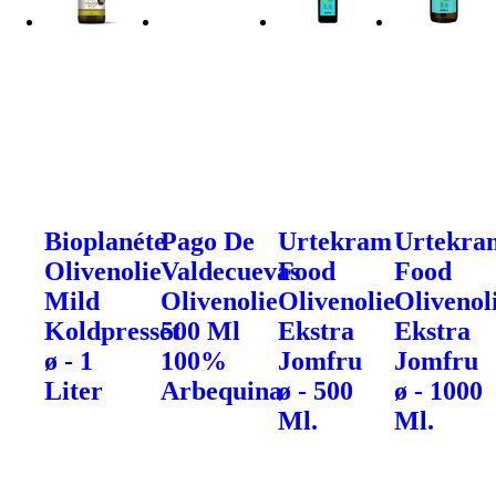
Bioplanéte
Pago De
Urtekram
Urtekra
Olivenolie
Valdecuevas
Food
Food
Mild
Olivenolie
Olivenolie
Olivenol
Koldpresset
500 Ml
Ekstra
Ekstra
ø - 1
100%
Jomfru
Jomfru
Liter
Arbequina
ø - 500
ø - 1000
Ml.
Ml.