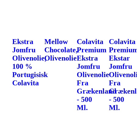
Ekstra
Mellow
Colavita
Colavita
Jomfru
Chocolate,
Premium
Premiu
Olivenolie,
Olivenolie
Ekstra
Ekstar
100 %
Jomfru
Jomfru
Portugisisk
Olivenolie
Olivenol
Colavita
Fra
Fra
Grækenland
Grækenl
- 500
- 500
Ml.
Ml.