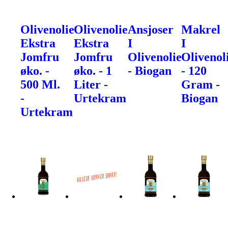
Olivenolie
Olivenolie
Ansjoser
Makrel
Ekstra
Ekstra
I
I
Jomfru
Jomfru
Olivenolie
Olivenol
øko. -
øko. - 1
- Biogan
- 120
500 Ml.
Liter -
Gram -
-
Urtekram
Biogan
Urtekram