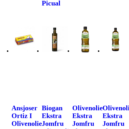
Picual
Ansjoser
Biogan
Olivenolie
Olivenol
Ortiz I
Ekstra
Ekstra
Ekstra
Olivenolie
Jomfru
Jomfru
Jomfru