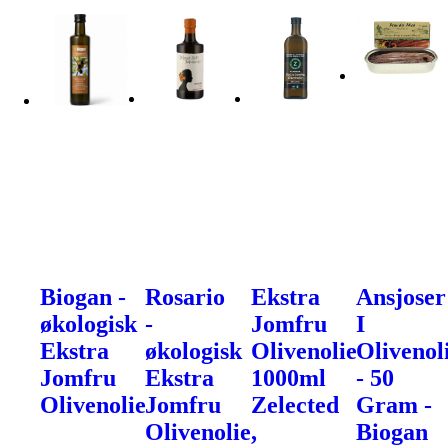
Biogan -
Rosario
Ekstra
Ansjoser
økologisk
-
Jomfru
I
Ekstra
økologisk
Olivenolie
Olivenol
Jomfru
Ekstra
1000ml
- 50
Olivenolie
Jomfru
Zelected
Gram -
Olivenolie,
Biogan