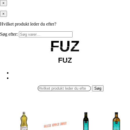
×
×
Hvilket produkt leder du efter?
Søg efter:
FUZ
FUZ
FUZ
FUZ
Søg