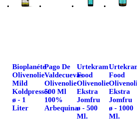
Bioplanéte
Pago De
Urtekram
Urtekra
Olivenolie
Valdecuevas
Food
Food
Mild
Olivenolie
Olivenolie
Olivenol
Koldpresset
500 Ml
Ekstra
Ekstra
ø - 1
100%
Jomfru
Jomfru
Liter
Arbequina
ø - 500
ø - 1000
Ml.
Ml.