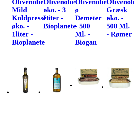
Olivenolie
Olivenolie
Olivenolie
Olivenol
Mild
øko. - 3
ø
Græsk
Koldpresset
Liter -
Demeter
øko. -
øko. -
Bioplanete
- 500
500 Ml.
1liter -
Ml. -
- Rømer
Bioplanete
Biogan