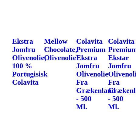
Ekstra
Mellow
Colavita
Colavita
Jomfru
Chocolate,
Premium
Premiu
Olivenolie,
Olivenolie
Ekstra
Ekstar
100 %
Jomfru
Jomfru
Portugisisk
Olivenolie
Olivenol
Colavita
Fra
Fra
Grækenland
Grækenl
- 500
- 500
Ml.
Ml.