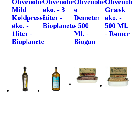
Olivenolie
Olivenolie
Olivenolie
Olivenol
Mild
øko. - 3
ø
Græsk
Koldpresset
Liter -
Demeter
øko. -
øko. -
Bioplanete
- 500
500 Ml.
1liter -
Ml. -
- Rømer
Bioplanete
Biogan