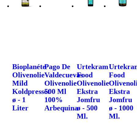
Bioplanéte
Pago De
Urtekram
Urtekra
Olivenolie
Valdecuevas
Food
Food
Mild
Olivenolie
Olivenolie
Olivenol
Koldpresset
500 Ml
Ekstra
Ekstra
ø - 1
100%
Jomfru
Jomfru
Liter
Arbequina
ø - 500
ø - 1000
Ml.
Ml.