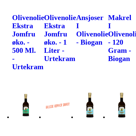
Olivenolie
Olivenolie
Ansjoser
Makrel
Ekstra
Ekstra
I
I
Jomfru
Jomfru
Olivenolie
Olivenol
øko. -
øko. - 1
- Biogan
- 120
500 Ml.
Liter -
Gram -
-
Urtekram
Biogan
Urtekram