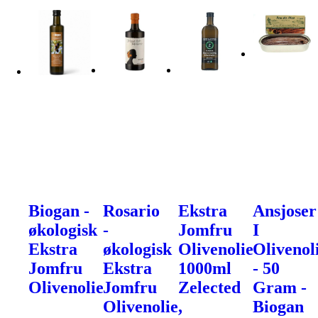
Biogan -
Rosario
Ekstra
Ansjoser
økologisk
-
Jomfru
I
Ekstra
økologisk
Olivenolie
Olivenol
Jomfru
Ekstra
1000ml
- 50
Olivenolie
Jomfru
Zelected
Gram -
Olivenolie,
Biogan