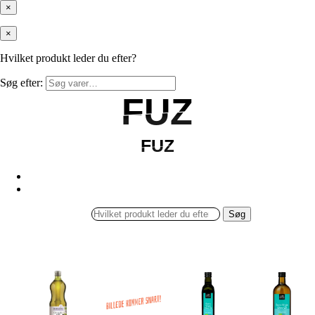
×
×
Hvilket produkt leder du efter?
Søg efter:
FUZ
FUZ
FUZ
FUZ
Søg