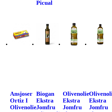
Picual
Ansjoser
Biogan
Olivenolie
Olivenol
Ortiz I
Ekstra
Ekstra
Ekstra
Olivenolie
Jomfru
Jomfru
Jomfru