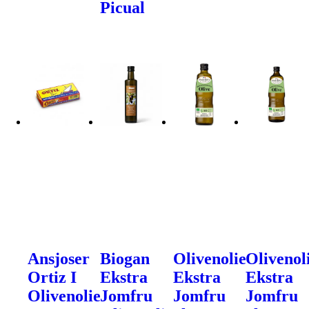
Picual
Ansjoser
Biogan
Olivenolie
Olivenol
Ortiz I
Ekstra
Ekstra
Ekstra
Olivenolie
Jomfru
Jomfru
Jomfru