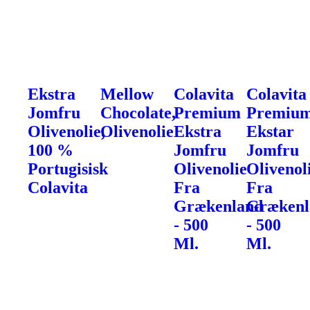
Ekstra
Mellow
Colavita
Colavita
Jomfru
Chocolate,
Premium
Premiu
Olivenolie,
Olivenolie
Ekstra
Ekstar
100 %
Jomfru
Jomfru
Portugisisk
Olivenolie
Olivenol
Colavita
Fra
Fra
Grækenland
Grækenl
- 500
- 500
Ml.
Ml.