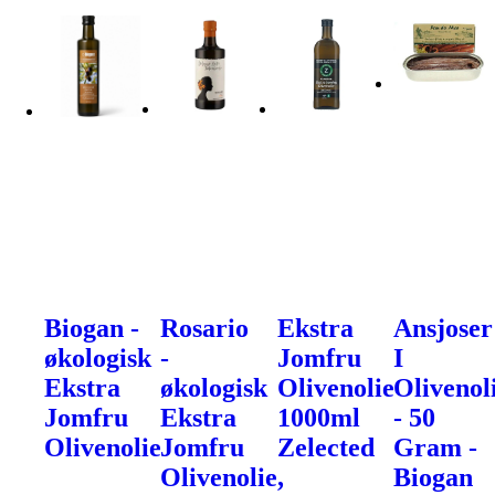
Biogan -
Rosario
Ekstra
Ansjoser
økologisk
-
Jomfru
I
Ekstra
økologisk
Olivenolie
Olivenol
Jomfru
Ekstra
1000ml
- 50
Olivenolie
Jomfru
Zelected
Gram -
Olivenolie,
Biogan