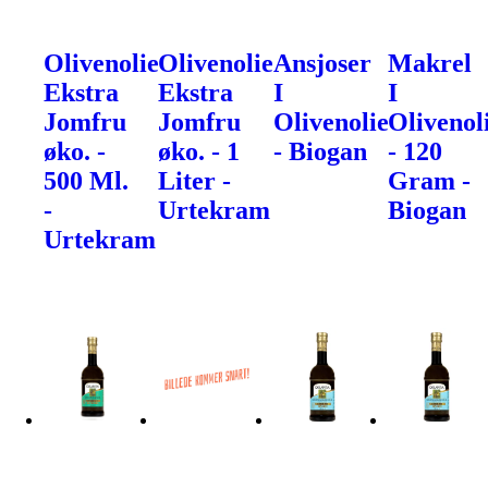
Olivenolie
Olivenolie
Ansjoser
Makrel
Ekstra
Ekstra
I
I
Jomfru
Jomfru
Olivenolie
Olivenol
øko. -
øko. - 1
- Biogan
- 120
500 Ml.
Liter -
Gram -
-
Urtekram
Biogan
Urtekram