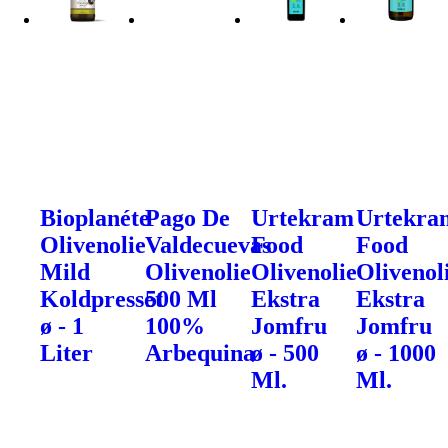
Bioplanéte
Pago De
Urtekram
Urtekra
Olivenolie
Valdecuevas
Food
Food
Mild
Olivenolie
Olivenolie
Olivenol
Koldpresset
500 Ml
Ekstra
Ekstra
ø - 1
100%
Jomfru
Jomfru
Liter
Arbequina
ø - 500
ø - 1000
Ml.
Ml.