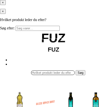
×
×
Hvilket produkt leder du efter?
Søg efter:
FUZ
FUZ
FUZ
FUZ
Søg