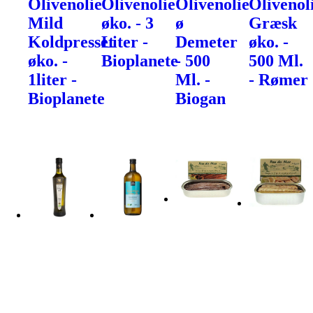
Olivenolie
Olivenolie
Olivenolie
Olivenol
Mild
øko. - 3
ø
Græsk
Koldpresset
Liter -
Demeter
øko. -
øko. -
Bioplanete
- 500
500 Ml.
1liter -
Ml. -
- Rømer
Bioplanete
Biogan