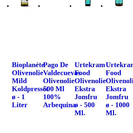
Bioplanéte
Pago De
Urtekram
Urtekra
Olivenolie
Valdecuevas
Food
Food
Mild
Olivenolie
Olivenolie
Olivenol
Koldpresset
500 Ml
Ekstra
Ekstra
ø - 1
100%
Jomfru
Jomfru
Liter
Arbequina
ø - 500
ø - 1000
Ml.
Ml.