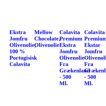
Ekstra
Mellow
Colavita
Colavita
Jomfru
Chocolate,
Premium
Premiu
Olivenolie,
Olivenolie
Ekstra
Ekstar
100 %
Jomfru
Jomfru
Portugisisk
Olivenolie
Olivenol
Colavita
Fra
Fra
Grækenland
Grækenl
- 500
- 500
Ml.
Ml.