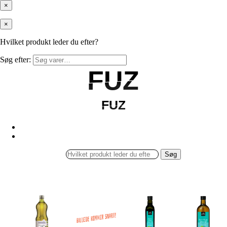
×
×
Hvilket produkt leder du efter?
Søg efter:
FUZ
FUZ
FUZ
FUZ
Søg