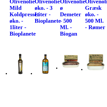
Olivenolie
Olivenolie
Olivenolie
Olivenol
Mild
øko. - 3
ø
Græsk
Koldpresset
Liter -
Demeter
øko. -
øko. -
Bioplanete
- 500
500 Ml.
1liter -
Ml. -
- Rømer
Bioplanete
Biogan