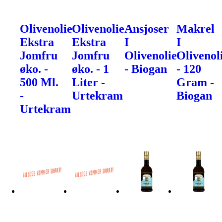
Olivenolie
Olivenolie
Ansjoser
Makrel
Ekstra
Ekstra
I
I
Jomfru
Jomfru
Olivenolie
Olivenol
øko. -
øko. - 1
- Biogan
- 120
500 Ml.
Liter -
Gram -
-
Urtekram
Biogan
Urtekram