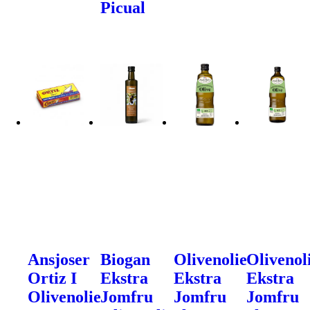
Picual
Ansjoser
Biogan
Olivenolie
Olivenol
Ortiz I
Ekstra
Ekstra
Ekstra
Olivenolie
Jomfru
Jomfru
Jomfru