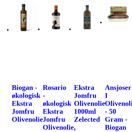
Biogan -
Rosario
Ekstra
Ansjoser
økologisk
-
Jomfru
I
Ekstra
økologisk
Olivenolie
Olivenol
Jomfru
Ekstra
1000ml
- 50
Olivenolie
Jomfru
Zelected
Gram -
Olivenolie,
Biogan