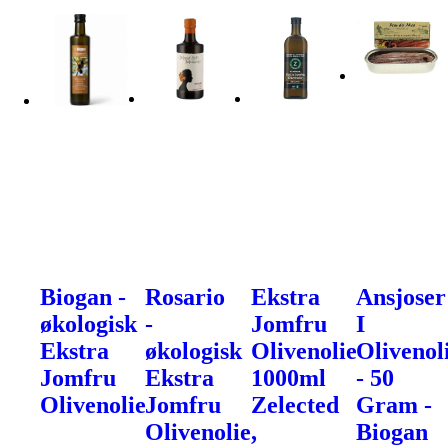
Biogan -
Rosario
Ekstra
Ansjoser
økologisk
-
Jomfru
I
Ekstra
økologisk
Olivenolie
Olivenol
Jomfru
Ekstra
1000ml
- 50
Olivenolie
Jomfru
Zelected
Gram -
Olivenolie,
Biogan