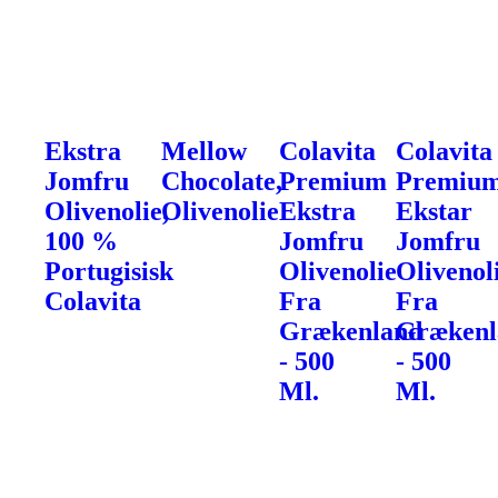
Ekstra
Mellow
Colavita
Colavita
Jomfru
Chocolate,
Premium
Premiu
Olivenolie,
Olivenolie
Ekstra
Ekstar
100 %
Jomfru
Jomfru
Portugisisk
Olivenolie
Olivenol
Colavita
Fra
Fra
Grækenland
Grækenl
- 500
- 500
Ml.
Ml.