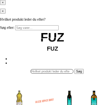
×
×
Hvilket produkt leder du efter?
Søg efter:
FUZ
FUZ
FUZ
FUZ
Søg