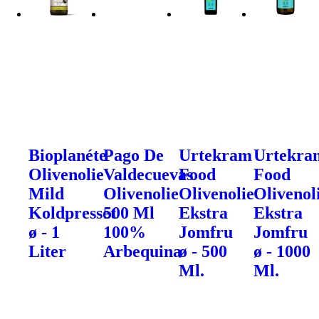
Bioplanéte
Pago De
Urtekram
Urtekra
Olivenolie
Valdecuevas
Food
Food
Mild
Olivenolie
Olivenolie
Olivenol
Koldpresset
500 Ml
Ekstra
Ekstra
ø - 1
100%
Jomfru
Jomfru
Liter
Arbequina
ø - 500
ø - 1000
Ml.
Ml.