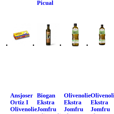
Picual
Ansjoser
Biogan
Olivenolie
Olivenol
Ortiz I
Ekstra
Ekstra
Ekstra
Olivenolie
Jomfru
Jomfru
Jomfru