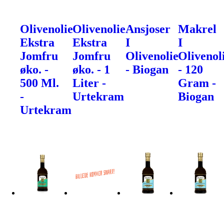
Olivenolie
Olivenolie
Ansjoser
Makrel
Ekstra
Ekstra
I
I
Jomfru
Jomfru
Olivenolie
Olivenol
øko. -
øko. - 1
- Biogan
- 120
500 Ml.
Liter -
Gram -
-
Urtekram
Biogan
Urtekram