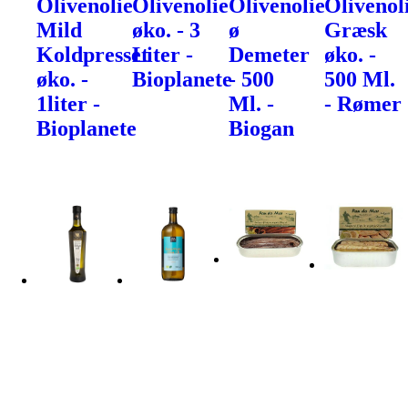
Olivenolie
Olivenolie
Olivenolie
Olivenol
Mild
øko. - 3
ø
Græsk
Koldpresset
Liter -
Demeter
øko. -
øko. -
Bioplanete
- 500
500 Ml.
1liter -
Ml. -
- Rømer
Bioplanete
Biogan