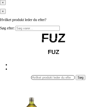
×
×
Hvilket produkt leder du efter?
Søg efter:
FUZ
FUZ
FUZ
FUZ
Søg