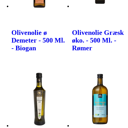
Olivenolie ø
Olivenolie Græsk
Demeter - 500 Ml.
øko. - 500 Ml. -
- Biogan
Rømer