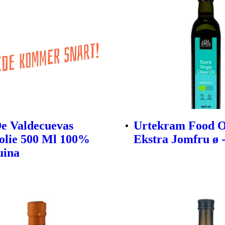
e Valdecuevas
Urtekram Food O
olie 500 Ml 100%
Ekstra Jomfru ø -
uina