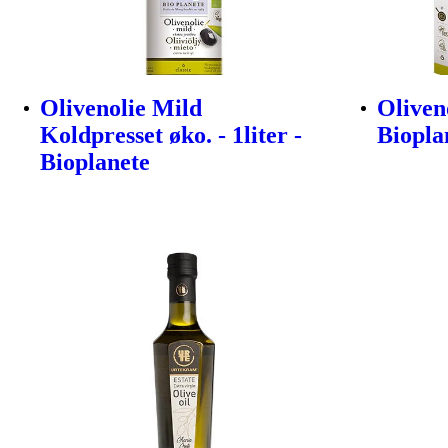
Olivenolie Mild
Oliveno
Koldpresset øko. - 1liter -
Biopla
Bioplanete