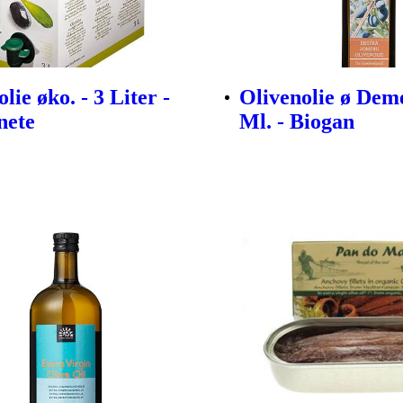
lie øko. - 3 Liter -
Olivenolie ø Deme
nete
Ml. - Biogan