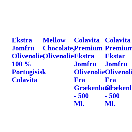
Ekstra
Mellow
Colavita
Colavita
Jomfru
Chocolate,
Premium
Premiu
Olivenolie,
Olivenolie
Ekstra
Ekstar
100 %
Jomfru
Jomfru
Portugisisk
Olivenolie
Olivenol
Colavita
Fra
Fra
Grækenland
Grækenl
- 500
- 500
Ml.
Ml.