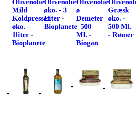
Olivenolie
Olivenolie
Olivenolie
Olivenol
Mild
øko. - 3
ø
Græsk
Koldpresset
Liter -
Demeter
øko. -
øko. -
Bioplanete
- 500
500 Ml.
1liter -
Ml. -
- Rømer
Bioplanete
Biogan