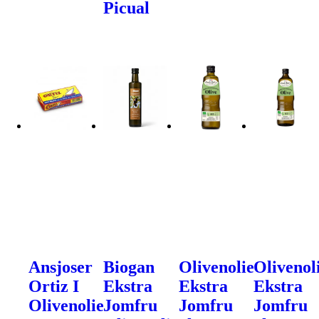
Picual
Ansjoser
Biogan
Olivenolie
Olivenol
Ortiz I
Ekstra
Ekstra
Ekstra
Olivenolie
Jomfru
Jomfru
Jomfru