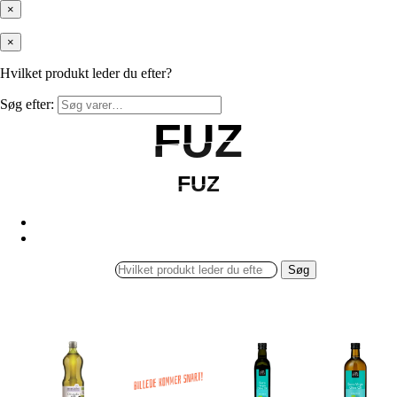
×
×
Hvilket produkt leder du efter?
Søg efter:
FUZ
FUZ
FUZ
FUZ
Søg