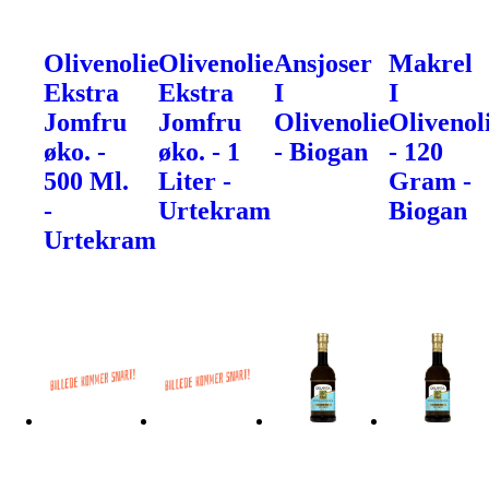
Olivenolie
Olivenolie
Ansjoser
Makrel
Ekstra
Ekstra
I
I
Jomfru
Jomfru
Olivenolie
Olivenol
øko. -
øko. - 1
- Biogan
- 120
500 Ml.
Liter -
Gram -
-
Urtekram
Biogan
Urtekram