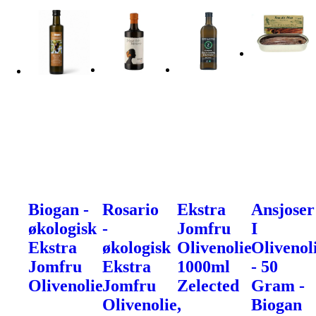
Biogan -
Rosario
Ekstra
Ansjoser
økologisk
-
Jomfru
I
Ekstra
økologisk
Olivenolie
Olivenol
Jomfru
Ekstra
1000ml
- 50
Olivenolie
Jomfru
Zelected
Gram -
Olivenolie,
Biogan