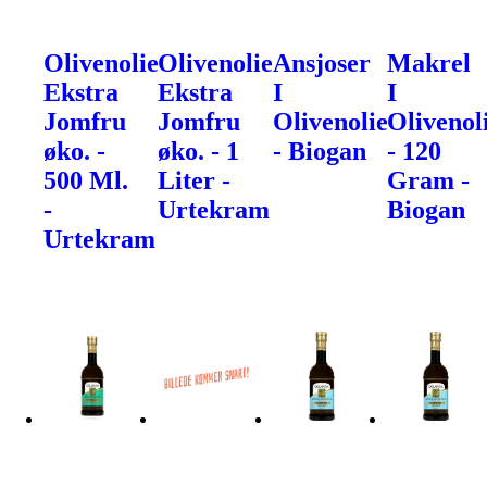
Olivenolie
Olivenolie
Ansjoser
Makrel
Ekstra
Ekstra
I
I
Jomfru
Jomfru
Olivenolie
Olivenol
øko. -
øko. - 1
- Biogan
- 120
500 Ml.
Liter -
Gram -
-
Urtekram
Biogan
Urtekram