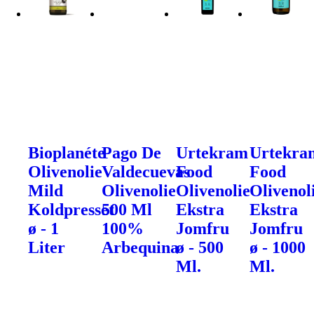
Bioplanéte
Pago De
Urtekram
Urtekra
Olivenolie
Valdecuevas
Food
Food
Mild
Olivenolie
Olivenolie
Olivenol
Koldpresset
500 Ml
Ekstra
Ekstra
ø - 1
100%
Jomfru
Jomfru
Liter
Arbequina
ø - 500
ø - 1000
Ml.
Ml.