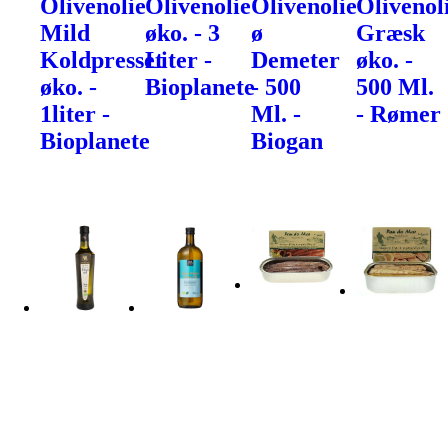
Olivenolie
Olivenolie
Olivenolie
Olivenol
Mild
øko. - 3
ø
Græsk
Koldpresset
Liter -
Demeter
øko. -
øko. -
Bioplanete
- 500
500 Ml.
1liter -
Ml. -
- Rømer
Bioplanete
Biogan