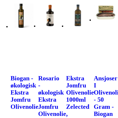
Biogan -
Rosario
Ekstra
Ansjoser
økologisk
-
Jomfru
I
Ekstra
økologisk
Olivenolie
Olivenol
Jomfru
Ekstra
1000ml
- 50
Olivenolie
Jomfru
Zelected
Gram -
Olivenolie,
Biogan