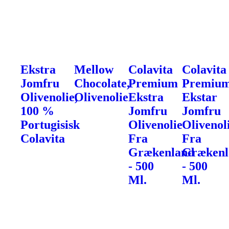
Ekstra
Mellow
Colavita
Colavita
Jomfru
Chocolate,
Premium
Premiu
Olivenolie,
Olivenolie
Ekstra
Ekstar
100 %
Jomfru
Jomfru
Portugisisk
Olivenolie
Olivenol
Colavita
Fra
Fra
Grækenland
Grækenl
- 500
- 500
Ml.
Ml.