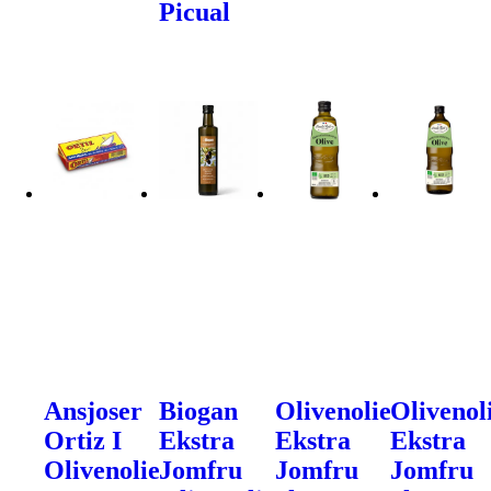
Picual
Ansjoser
Biogan
Olivenolie
Olivenol
Ortiz I
Ekstra
Ekstra
Ekstra
Olivenolie
Jomfru
Jomfru
Jomfru