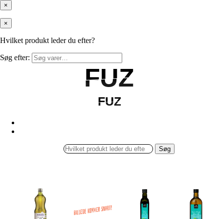
×
×
Hvilket produkt leder du efter?
Søg efter:
FUZ
FUZ
FUZ
FUZ
Søg