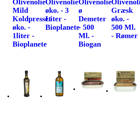
Olivenolie
Olivenolie
Olivenolie
Olivenol
Mild
øko. - 3
ø
Græsk
Koldpresset
Liter -
Demeter
øko. -
øko. -
Bioplanete
- 500
500 Ml.
1liter -
Ml. -
- Rømer
Bioplanete
Biogan