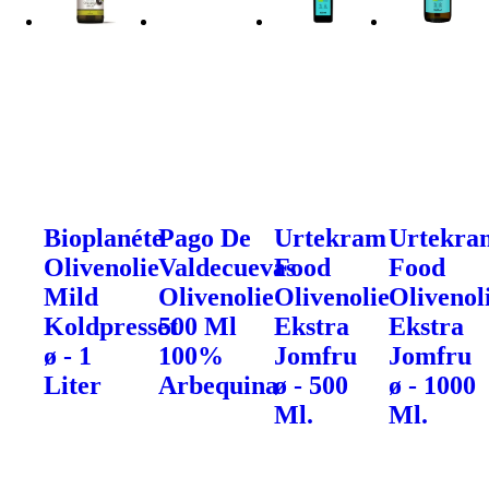
Bioplanéte
Pago De
Urtekram
Urtekra
Olivenolie
Valdecuevas
Food
Food
Mild
Olivenolie
Olivenolie
Olivenol
Koldpresset
500 Ml
Ekstra
Ekstra
ø - 1
100%
Jomfru
Jomfru
Liter
Arbequina
ø - 500
ø - 1000
Ml.
Ml.