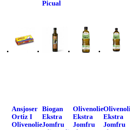
Picual
Ansjoser
Biogan
Olivenolie
Olivenol
Ortiz I
Ekstra
Ekstra
Ekstra
Olivenolie
Jomfru
Jomfru
Jomfru