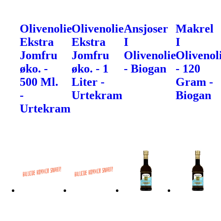
Olivenolie
Olivenolie
Ansjoser
Makrel
Ekstra
Ekstra
I
I
Jomfru
Jomfru
Olivenolie
Olivenol
øko. -
øko. - 1
- Biogan
- 120
500 Ml.
Liter -
Gram -
-
Urtekram
Biogan
Urtekram