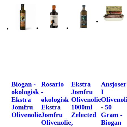
Biogan -
Rosario
Ekstra
Ansjoser
økologisk
-
Jomfru
I
Ekstra
økologisk
Olivenolie
Olivenol
Jomfru
Ekstra
1000ml
- 50
Olivenolie
Jomfru
Zelected
Gram -
Olivenolie,
Biogan