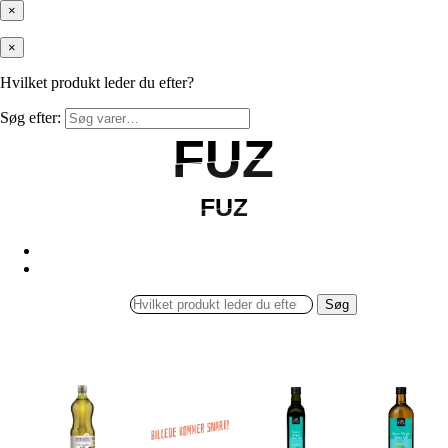
×
×
Hvilket produkt leder du efter?
Søg efter:
FUZ
FUZ
FUZ
FUZ
Søg