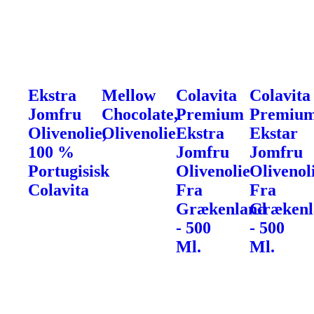
Ekstra
Mellow
Colavita
Colavita
Jomfru
Chocolate,
Premium
Premiu
Olivenolie,
Olivenolie
Ekstra
Ekstar
100 %
Jomfru
Jomfru
Portugisisk
Olivenolie
Olivenol
Colavita
Fra
Fra
Grækenland
Grækenl
- 500
- 500
Ml.
Ml.