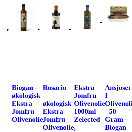
Biogan -
Rosario
Ekstra
Ansjoser
økologisk
-
Jomfru
I
Ekstra
økologisk
Olivenolie
Olivenol
Jomfru
Ekstra
1000ml
- 50
Olivenolie
Jomfru
Zelected
Gram -
Olivenolie,
Biogan