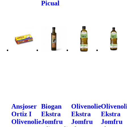
Picual
Ansjoser
Biogan
Olivenolie
Olivenol
Ortiz I
Ekstra
Ekstra
Ekstra
Olivenolie
Jomfru
Jomfru
Jomfru