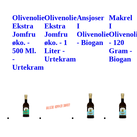
Olivenolie
Olivenolie
Ansjoser
Makrel
Ekstra
Ekstra
I
I
Jomfru
Jomfru
Olivenolie
Olivenol
øko. -
øko. - 1
- Biogan
- 120
500 Ml.
Liter -
Gram -
-
Urtekram
Biogan
Urtekram