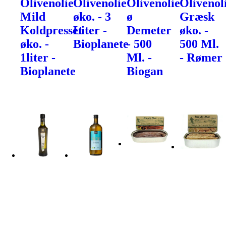
Olivenolie
Olivenolie
Olivenolie
Olivenol
Mild
øko. - 3
ø
Græsk
Koldpresset
Liter -
Demeter
øko. -
øko. -
Bioplanete
- 500
500 Ml.
1liter -
Ml. -
- Rømer
Bioplanete
Biogan