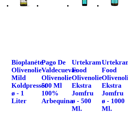
Bioplanéte
Pago De
Urtekram
Urtekra
Olivenolie
Valdecuevas
Food
Food
Mild
Olivenolie
Olivenolie
Olivenol
Koldpresset
500 Ml
Ekstra
Ekstra
ø - 1
100%
Jomfru
Jomfru
Liter
Arbequina
ø - 500
ø - 1000
Ml.
Ml.