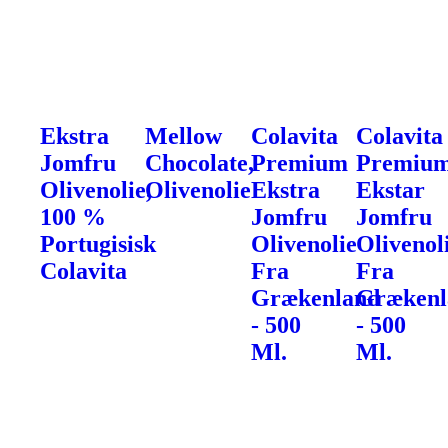
Ekstra
Mellow
Colavita
Colavita
Jomfru
Chocolate,
Premium
Premiu
Olivenolie,
Olivenolie
Ekstra
Ekstar
100 %
Jomfru
Jomfru
Portugisisk
Olivenolie
Olivenol
Colavita
Fra
Fra
Grækenland
Grækenl
- 500
- 500
Ml.
Ml.