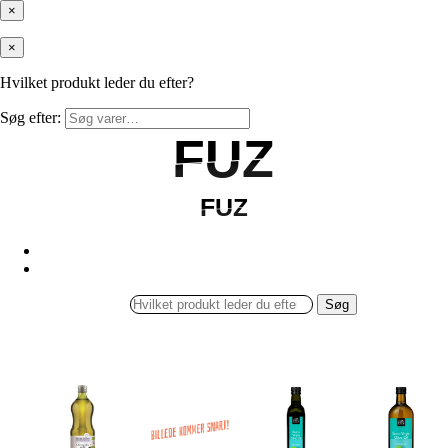
×
×
Hvilket produkt leder du efter?
Søg efter:
FUZ
FUZ
FUZ
FUZ
Søg